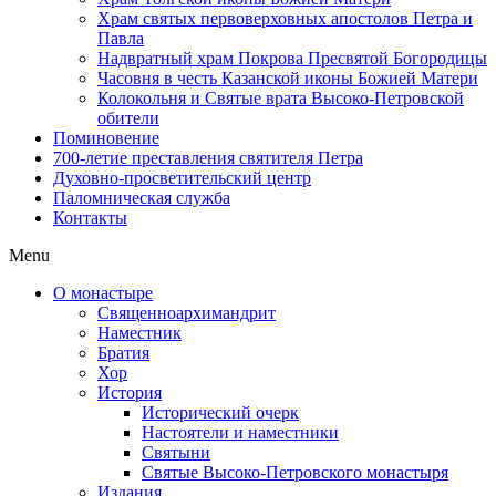
Храм святых первоверховных апостолов Петра и
Павла
Надвратный храм Покрова Пресвятой Богородицы
Часовня в честь Казанской иконы Божией Матери
Колокольня и Святые врата Высоко-Петровской
обители
Поминовение
700-летие преставления святителя Петра
Духовно-просветительский центр
Паломническая служба
Контакты
Menu
О монастыре
Священноархимандрит
Наместник
Братия
Хор
История
Исторический очерк
Настоятели и наместники
Святыни
Святые Высоко-Петровского монастыря
Издания