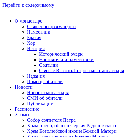
Перейти к содержимому
О монастыре
Священноархимандрит
Наместник
Братия
Хор
История
Исторический очерк
Настоятели и наместники
Святыни
Святые Высоко-Петровского монастыря
Издания
Помощь обители
Новости
Новости монастыря
СМИ об обители
Публикации
Расписание
Храмы
Собор святителя Петра
Храм преподобного Сергия Радонежского
Храм Боголюбской иконы Божией Матери
Храм Толгской иконы Божией Матери