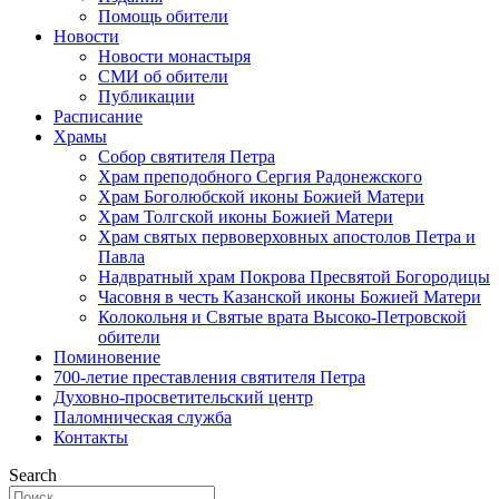
Помощь обители
Новости
Новости монастыря
СМИ об обители
Публикации
Расписание
Храмы
Собор святителя Петра
Храм преподобного Сергия Радонежского
Храм Боголюбской иконы Божией Матери
Храм Толгской иконы Божией Матери
Храм святых первоверховных апостолов Петра и
Павла
Надвратный храм Покрова Пресвятой Богородицы
Часовня в честь Казанской иконы Божией Матери
Колокольня и Святые врата Высоко-Петровской
обители
Поминовение
700-летие преставления святителя Петра
Духовно-просветительский центр
Паломническая служба
Контакты
Search