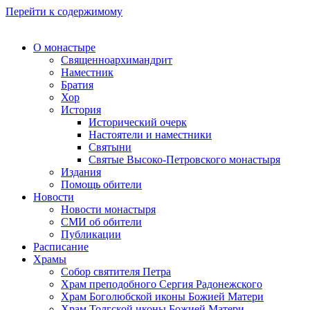
Перейти к содержимому
О монастыре
Священноархимандрит
Наместник
Братия
Хор
История
Исторический очерк
Настоятели и наместники
Святыни
Святые Высоко-Петровского монастыря
Издания
Помощь обители
Новости
Новости монастыря
СМИ об обители
Публикации
Расписание
Храмы
Собор святителя Петра
Храм преподобного Сергия Радонежского
Храм Боголюбской иконы Божией Матери
Храм Толгской иконы Божией Матери