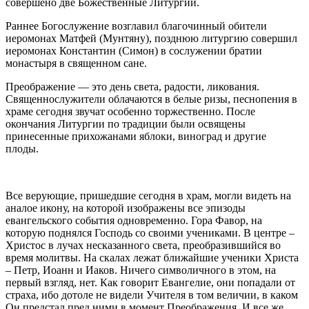
совершено две Божественные Литургии.
Раннее Богослужение возглавил благочинный обители
иеромонах Матфей (Мунтяну), позднюю литургию совершил
иеромонах Константин (Симон) в сослужении братии
монастыря в священном сане.
Преображение — это день света, радости, ликования.
Священнослужители облачаются в белые ризы, песнопения в
храме сегодня звучат особенно торжественно. После
окончания Литургии по традиции были освящены
принесенные прихожанами яблоки, виноград и другие
плоды.
Все верующие, пришедшие сегодня в храм, могли видеть на
аналое икону, на которой изображены все эпизоды
евангельского события одновременно. Гора Фавор, на
которую поднялся Господь со своими учениками. В центре –
Христос в лучах несказанного света, преобразившийся во
время молитвы. На скалах лежат ближайшие ученики Христа
– Петр, Иоанн и Иаков. Ничего символичного в этом, на
первый взгляд, нет. Как говорит Евангелие, они попадали от
страха, ибо дотоле не видели Учителя в том величии, в каком
Он предстал пред ними в момент Преображения. И все же