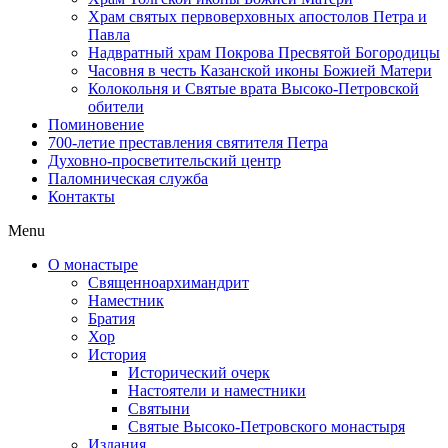
Храм святых первоверховных апостолов Петра и
Павла
Надвратный храм Покрова Пресвятой Богородицы
Часовня в честь Казанской иконы Божией Матери
Колокольня и Святые врата Высоко-Петровской
обители
Поминовение
700-летие преставления святителя Петра
Духовно-просветительский центр
Паломническая служба
Контакты
Menu
О монастыре
Священноархимандрит
Наместник
Братия
Хор
История
Исторический очерк
Настоятели и наместники
Святыни
Святые Высоко-Петровского монастыря
Издания