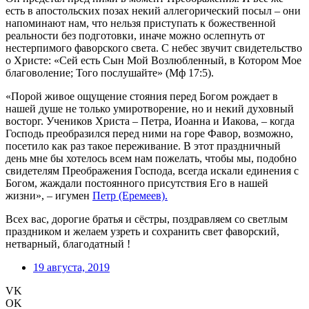
есть в апостольских позах некий аллегорический посыл – они
напоминают нам, что нельзя приступать к божественной
реальности без подготовки, иначе можно ослепнуть от
нестерпимого фаворского света. С небес звучит свидетельство
о Христе: «Сей есть Сын Мой Возлюбленный, в Котором Мое
благоволение; Того послушайте» (Мф 17:5).
«Порой живое ощущение стояния перед Богом рождает в
нашей душе не только умиротворение, но и некий духовный
восторг. Учеников Христа – Петра, Иоанна и Иакова, – когда
Господь преобразился перед ними на горе Фавор, возможно,
посетило как раз такое переживание. В этот праздничный
день мне бы хотелось всем нам пожелать, чтобы мы, подобно
свидетелям Преображения Господа, всегда искали единения с
Богом, жаждали постоянного присутствия Его в нашей
жизни», – игумен
Петр (Еремеев).
Всех вас, дорогие братья и сёстры, поздравляем со светлым
праздником и желаем узреть и сохранить свет фаворский,
нетварный, благодатный !
19 августа, 2019
VK
OK