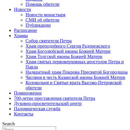
Помощь обители
Новости
Новости монастыря
СМИ об обители
Публикации
Расписание
Храмы
Собор святителя Петра
Храм преподобного Сергия Радонежского
Храм Боголюбской иконы Божией Матери
Храм Толгской иконы Божией Матери
Храм святых первоверховных апостолов Петра и
Павла
Надвратный храм Покрова Пресвятой Богородицы
Часовня в честь Казанской иконы Божией Матери
Колокольня и Святые врата Высоко-Петровской
обители
Поминовение
700-летие преставления святителя Петра
Духовно-просветительский центр
Паломническая служба
Контакты
Search