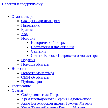
Перейти к содержимому
О монастыре
Священноархимандрит
Наместник
Братия
Хор
История
Исторический очерк
Настоятели и наместники
Святыни
Святые Высоко-Петровского монастыря
Издания
Помощь обители
Новости
Новости монастыря
СМИ об обители
Публикации
Расписание
Храмы
Собор святителя Петра
Храм преподобного Сергия Радонежского
Храм Боголюбской иконы Божией Матери
Храм Толгской иконы Божией Матери