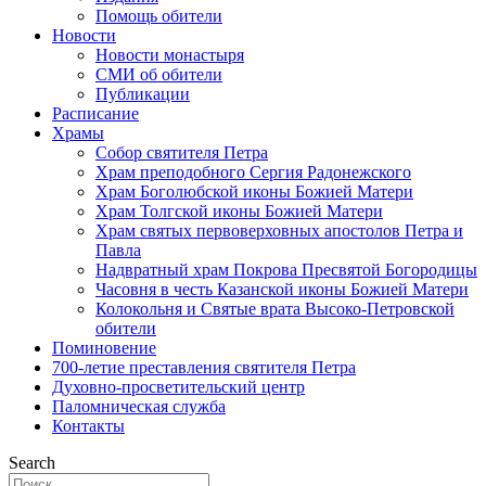
Помощь обители
Новости
Новости монастыря
СМИ об обители
Публикации
Расписание
Храмы
Собор святителя Петра
Храм преподобного Сергия Радонежского
Храм Боголюбской иконы Божией Матери
Храм Толгской иконы Божией Матери
Храм святых первоверховных апостолов Петра и
Павла
Надвратный храм Покрова Пресвятой Богородицы
Часовня в честь Казанской иконы Божией Матери
Колокольня и Святые врата Высоко-Петровской
обители
Поминовение
700-летие преставления святителя Петра
Духовно-просветительский центр
Паломническая служба
Контакты
Search