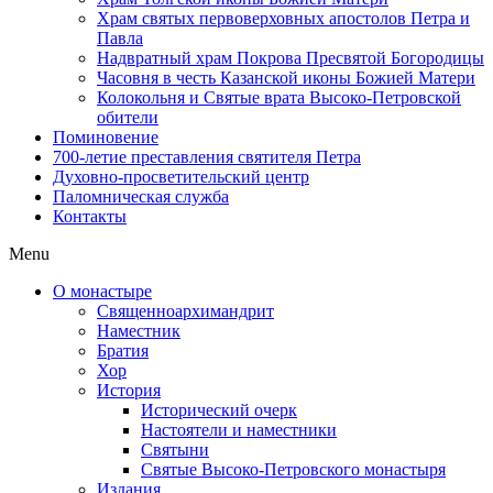
Храм святых первоверховных апостолов Петра и
Павла
Надвратный храм Покрова Пресвятой Богородицы
Часовня в честь Казанской иконы Божией Матери
Колокольня и Святые врата Высоко-Петровской
обители
Поминовение
700-летие преставления святителя Петра
Духовно-просветительский центр
Паломническая служба
Контакты
Menu
О монастыре
Священноархимандрит
Наместник
Братия
Хор
История
Исторический очерк
Настоятели и наместники
Святыни
Святые Высоко-Петровского монастыря
Издания