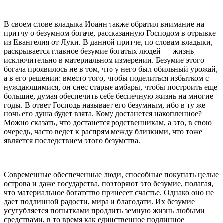
В своем слове владыка Иоанн также обратил внимание на
притчу о безумном богаче, рассказанную Господом в отрывке
из Евангелия от Луки. В данной притче, по словам владыки,
раскрывается главное безумие богатых людей — жизнь
исключительно в материальном измерении. Безумие этого
богача проявилось не в том, что у него был обильный урожай,
а в его решении: вместо того, чтобы поделиться избытком с
нуждающимися, он снес старые амбары, чтобы построить еще
большие, думая обеспечить себе беспечную жизнь на многие
годы. В ответ Господь называет его безумным, ибо в ту же
ночь его душа будет взята. Кому достанется накопленное?
Можно сказать, что достанется родственникам, а это, в свою
очередь, часто ведет к распрям между близкими, что тоже
является последствием этого безумства.
Современные обеспеченные люди, способные покупать целые
острова и даже государства, повторяют это безумие, полагая,
что материальное богатство принесет счастье. Однако оно не
дает подлинной радости, мира и благодати. Их безумие
усугубляется попытками продлить земную жизнь любыми
средствами, в то время как единственное подлинное