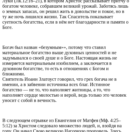
Луки (Лк.12:16–21), в котором Христос рассказывает притчу о
богатом человеке, собравшем великий урожай. Заботясь лишь
о земных запасах, он решил жить в довольстве и покое, но в
ту же ночь лишился жизни. Так Спаситель показывает
суетность богатства, если в нём нет благодарности и памяти о
Боге.
Богач был назван «безумным»», потому что ставил
материальное богатство выше духовных ценностей и не
задумывался о своей душе и о Боге. Настоящая жизнь не
измеряется материальным изобилием, а заключается в
духовном богатстве, то есть в отношениях с Богом и
ближними.
Святитель Иоанн Златоуст говорил, что грех богача не в
имении, а в забвении источника всех благ. Истинное
богатство — не то, что наполняет житницы, а то, что
наполняет сердце милостью и верой, ведь только это человек
уносит с собой в вечность.
В следующем отрывке из Евангелия от Матфея (Мф. 4:25–
5:12) за Христом следовало множество людей, и, взойдя на
гору, Он начал Свою великую Нагорную проповедь. Здесь