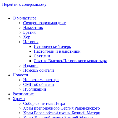
Перейти к содержимому
О монастыре
Священноархимандрит
Наместник
Братия
Хор
История
Исторический очерк
Настоятели и наместники
Святыни
Святые Высоко-Петровского монастыря
Издания
Помощь обители
Новости
Новости монастыря
СМИ об обители
Публикации
Расписание
Храмы
Собор святителя Петра
Храм преподобного Сергия Радонежского
Храм Боголюбской иконы Божией Матери
Храм Толгской иконы Божией Матери