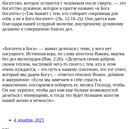
богатство, которое останется с человеком после смерти, — это
богатство духовное, которое в притче названо «в Бога
богатеть» («Так бывает с тем, кто собирает сокровища для
себя, а не в Бога богатеет» (Лк. 12:16–2)). Оно дается нам
благодаря нашей усердной молитве, внутреннему духовному
деланию и совершению благих дел.
«Богатеть в Бога» — значит делиться с теми, у кого нет
насущного. Истинная вера, по слову апостола Иакова, мертва
без дел милосердия (Иак. 2:26). «Делиться своим добром,
своим теплом, частичкой чего-то своего с тем, кто в этом
очень нуждается, – это путь к нашему спасению, это тот ответ,
который мы дадим Богу», – отметил епископ Иоанн, добавив
в завершение: «Если мы замечаем в себе страсть к
накоплению, постараемся побороть ее, молясь Господу, чтобы
Он нас укрепил, чтобы дал нам еще больше возможностей
делиться с неимущими, и тогда это будет большим залогом
нашей жизни в вечности».
4 декабря, 2025