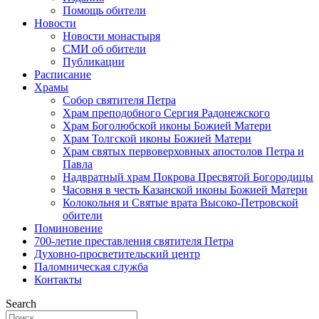
Помощь обители
Новости
Новости монастыря
СМИ об обители
Публикации
Расписание
Храмы
Собор святителя Петра
Храм преподобного Сергия Радонежского
Храм Боголюбской иконы Божией Матери
Храм Толгской иконы Божией Матери
Храм святых первоверховных апостолов Петра и
Павла
Надвратный храм Покрова Пресвятой Богородицы
Часовня в честь Казанской иконы Божией Матери
Колокольня и Святые врата Высоко-Петровской
обители
Поминовение
700-летие преставления святителя Петра
Духовно-просветительский центр
Паломническая служба
Контакты
Search