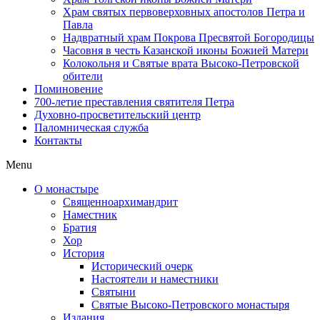
Храм святых первоверховных апостолов Петра и
Павла
Надвратный храм Покрова Пресвятой Богородицы
Часовня в честь Казанской иконы Божией Матери
Колокольня и Святые врата Высоко-Петровской
обители
Поминовение
700-летие преставления святителя Петра
Духовно-просветительский центр
Паломническая служба
Контакты
Menu
О монастыре
Священноархимандрит
Наместник
Братия
Хор
История
Исторический очерк
Настоятели и наместники
Святыни
Святые Высоко-Петровского монастыря
Издания