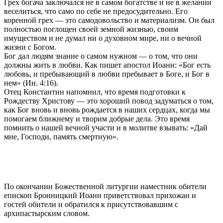
Грех богача заключался не в самом богатстве и не в желании
веселиться, что само по себе не предосудительно. Его
коренной грех — это самодовольство и материализм. Он был
полностью поглощен своей земной жизнью, своим
имуществом и не думал ни о духовном мире, ни о вечной
жизни с Богом.
Бог дал людям знание о самом нужном — о том, что они
должны жить в любви. Как пишет апостол Иоанн: «Бог есть
любовь, и пребывающий в любви пребывает в Боге, и Бог в
нем» (Ин. 4:16).
Отец Константин напомнил, что время подготовки к
Рождеству Христову — это хороший повод задуматься о том,
как Бог вновь и вновь рождается в наших сердцах, когда мы
помогаем ближнему и творим добрые дела. Это время
помнить о нашей вечной участи и в молитве взывать: «Дай
мне, Господи, память смертную».
По окончании Божественной литургии наместник обители
епископ Бронницкий Иоанн приветствовал прихожан и
гостей обители и обратился к присутствовавшим с
архипастырским словом.