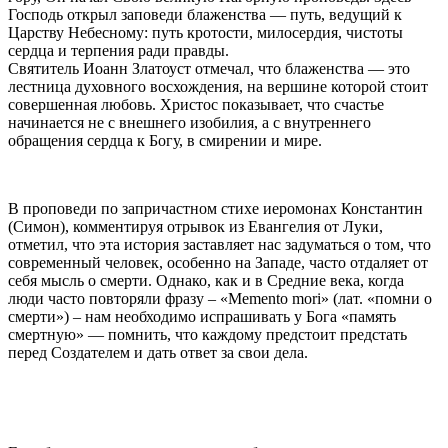
Господь открыл заповеди блаженства — путь, ведущий к
Царству Небесному: путь кротости, милосердия, чистоты
сердца и терпения ради правды.
Святитель Иоанн Златоуст отмечал, что блаженства — это
лестница духовного восхождения, на вершине которой стоит
совершенная любовь. Христос показывает, что счастье
начинается не с внешнего изобилия, а с внутреннего
обращения сердца к Богу, в смирении и мире.
В проповеди по запричастном стихе иеромонах Константин
(Симон), комментируя отрывок из Евангелия от Луки,
отметил, что эта история заставляет нас задуматься о том, что
современный человек, особенно на Западе, часто отдаляет от
себя мысль о смерти. Однако, как и в Средние века, когда
люди часто повторяли фразу – «Memento mori» (лат. «помни о
смерти») – нам необходимо испрашивать у Бога «память
смертную» — помнить, что каждому предстоит предстать
перед Создателем и дать ответ за свои дела.