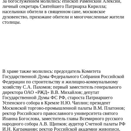
За богослужением молились: епископ Раменский Алексий,
личный секретарь Святейшего Патриарха Кирилла;
насельники обители в священном сане, московское
духовенство, прихожане обители и многочисленные жители
столицы.
В храме также молились: председатель Комитета
Государственной Думы Федерального Собрания Российской
Федерации по строительству и жилищно-коммунальному
хозяйству С.А. Пахомов; первый заместитель генерального
директора ОАО «РЖД» В.В. Михайлов; депутат
Государственной Думы ФС РФ, староста Патриаршего
Успенского собора в Кремле Н.Ю. Чаплин; президент
Московской торгово-промышленной палаты В.М. Платонов;
ректор Российского православного университета святого
Иоанна Богослова, заместитель главы Всемирного русского
народного собора А.В. Щипков; аудитор Счетной палаты РФ
И.Н. Каграманян; ректор Российской академии живописи,