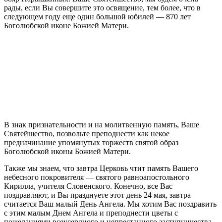
рады, если Вы совершите это освящение, тем более, что в
следующем году еще один большой юбилей — 870 лет
Боголюбской иконе Божией Матери.
В знак признательности и на молитвенную память, Ваше
Святейшество, позвольте преподнести как некое
предначинание упомянутых торжеств святой образ
Боголюбской иконы Божией Матери.
Также мы знаем, что завтра Церковь чтит память Вашего
небесного покровителя — святого равноапостольного
Кирилла, учителя Словенского. Конечно, все Вас
поздравляют, и Вы празднуете этот день 24 мая, завтра
считается Ваш малый День Ангела. Мы хотим Вас поздравить
с этим малым Днем Ангела и преподнести цветы с
пожеланиями всеусердного и непрестанного заступничества