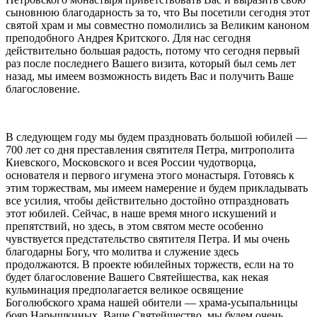
сыновнюю благодарность за то, что Вы посетили сегодня этот
святой храм и мы совместно помолились за Великим каноном
преподобного Андрея Критского. Для нас сегодня
действительно большая радость, потому что сегодня первый
раз после последнего Вашего визита, который был семь лет
назад, мы имеем возможность видеть Вас и получить Ваше
благословение.
В следующем году мы будем праздновать большой юбилей —
700 лет со дня преставления святителя Петра, митрополита
Киевского, Московского и всея России чудотворца,
основателя и первого игумена этого монастыря. Готовясь к
этим торжествам, мы имеем намерение и будем прикладывать
все усилия, чтобы действительно достойно отпраздновать
этот юбилей. Сейчас, в наше время много искушений и
препятствий, но здесь, в этом святом месте особенно
чувствуется предстательство святителя Петра. И мы очень
благодарны Богу, что молитва и служение здесь
продолжаются. В проекте юбилейных торжеств, если на то
будет благословение Вашего Святейшества, как некая
кульминация предполагается великое освящение
Боголюбского храма нашей обители — храма-усыпальницы
бояр Нарышкиных. Ваше Святейшество, мы будем очень