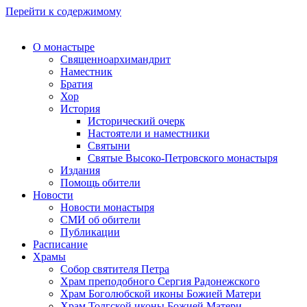
Перейти к содержимому
О монастыре
Священноархимандрит
Наместник
Братия
Хор
История
Исторический очерк
Настоятели и наместники
Святыни
Святые Высоко-Петровского монастыря
Издания
Помощь обители
Новости
Новости монастыря
СМИ об обители
Публикации
Расписание
Храмы
Собор святителя Петра
Храм преподобного Сергия Радонежского
Храм Боголюбской иконы Божией Матери
Храм Толгской иконы Божией Матери