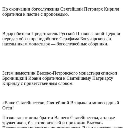
По окончании богослужения Святейший Патриарх Кирилл
обратился к пастве с проповедью.
В дар обители Предстоятель Русской Православной Церкви
передал образ преподобного Серафима Богучарского, а
насельникам монастыря — богослужебные сборники.
Затем наместник Высоко-Петровского монастыря епископ
Бронницкий Иоанн обратился к Святейшему Патриарху
Кириллу с приветственным словом:
«Ваше Святейшество, Святейший Владыка и милосердный
Отец!
Позвольте от лица братии Вашего Святейшества, а также
тружеников, благотворителей и прихожан Высоко-
Петровского монастыря приветствовать Вас и выразить свою