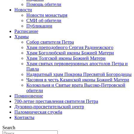
Помощь обители
Новости
Новости монастыря
СМИ об обители
Публикации
Расписание
Храмы
Собор святителя Петра
Храм преподобного Сергия Радонежского
Храм Боголюбской иконы Божией Матери
Храм Толгской иконы Божией Матери
Храм святых первоверховных апостолов Петра и
Павла
Надвратный храм Покрова Пресвятой Богородицы
Часовня в честь Казанской иконы Божией Матери
Колокольня и Святые врата Высоко-Петровской
обители
Поминовение
700-летие преставления святителя Петра
Духовно-просветительский центр
Паломническая служба
Контакты
Search