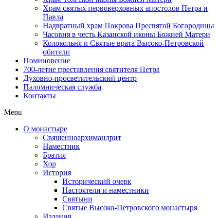
Храм святых первоверховных апостолов Петра и
Павла
Надвратный храм Покрова Пресвятой Богородицы
Часовня в честь Казанской иконы Божией Матери
Колокольня и Святые врата Высоко-Петровской
обители
Поминовение
700-летие преставления святителя Петра
Духовно-просветительский центр
Паломническая служба
Контакты
Menu
О монастыре
Священноархимандрит
Наместник
Братия
Хор
История
Исторический очерк
Настоятели и наместники
Святыни
Святые Высоко-Петровского монастыря
Издания