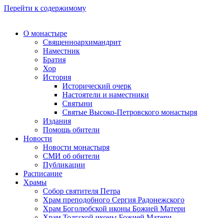
Перейти к содержимому
О монастыре
Священноархимандрит
Наместник
Братия
Хор
История
Исторический очерк
Настоятели и наместники
Святыни
Святые Высоко-Петровского монастыря
Издания
Помощь обители
Новости
Новости монастыря
СМИ об обители
Публикации
Расписание
Храмы
Собор святителя Петра
Храм преподобного Сергия Радонежского
Храм Боголюбской иконы Божией Матери
Храм Толгской иконы Божией Матери