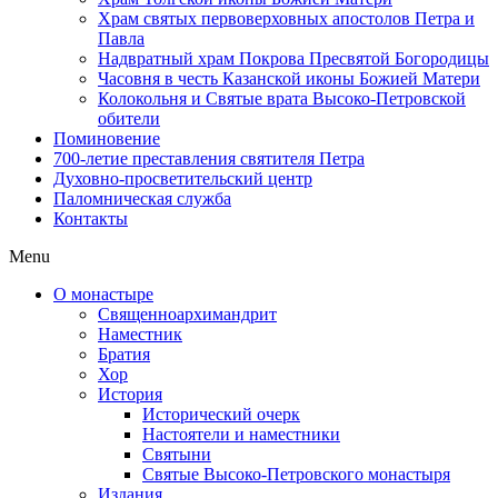
Храм святых первоверховных апостолов Петра и
Павла
Надвратный храм Покрова Пресвятой Богородицы
Часовня в честь Казанской иконы Божией Матери
Колокольня и Святые врата Высоко-Петровской
обители
Поминовение
700-летие преставления святителя Петра
Духовно-просветительский центр
Паломническая служба
Контакты
Menu
О монастыре
Священноархимандрит
Наместник
Братия
Хор
История
Исторический очерк
Настоятели и наместники
Святыни
Святые Высоко-Петровского монастыря
Издания