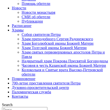
Помощь обители
Новости
Новости монастыря
СМИ об обители
Публикации
Расписание
Храмы
Собор святителя Петра
Храм преподобного Сергия Радонежского
Храм Боголюбской иконы Божией Матери
Храм Толгской иконы Божией Матери
Храм святых первоверховных апостолов Петра и
Павла
Надвратный храм Покрова Пресвятой Богородицы
Часовня в честь Казанской иконы Божией Матери
Колокольня и Святые врата Высоко-Петровской
обители
Поминовение
700-летие преставления святителя Петра
Духовно-просветительский центр
Паломническая служба
Контакты
Search