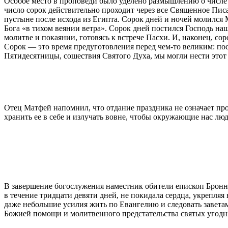
Особое место в проповеди было уделено размышлению о числе 
число сорок действительно проходит через все Священное Писа
пустыне после исхода из Египта. Сорок дней и ночей молился 
Бога «в тихом веянии ветра». Сорок дней постился Господь н
молитве и покаянии, готовясь к встрече Пасхи. И, наконец, со
Сорок — это время предуготовления перед чем-то великим: пост
Пятидесятницы, сошествия Святого Духа, мы могли нести этот 
Отец Матфей напомнил, что отдание праздника не означает пр
хранить ее в себе и излучать вовне, чтобы окружающие нас люд
В завершение богослужения наместник обители епископ Бронн
в течение тридцати девяти дней, не покидала сердца, укрепля
даже небольшие усилия жить по Евангелию и следовать завета
Божией помощи и молитвенного предстательства святых угодн