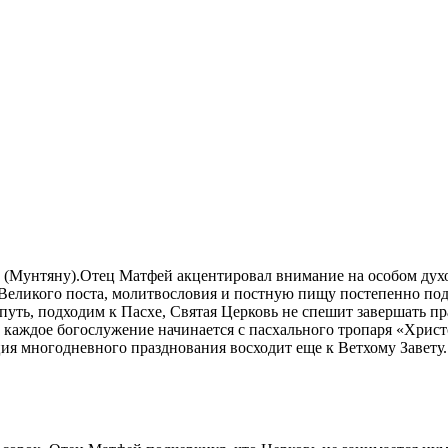
 (Мунтяну).Отец Матфей акцентировал внимание на особом дух
я Великого поста, молитвословия и постную пищу постепенно по
т путь, подходим к Пасхе, Святая Церковь не спешит завершать 
 каждое богослужение начинается с пасхального тропаря «Христ
ция многодневного празднования восходит еще к Ветхому Завету.