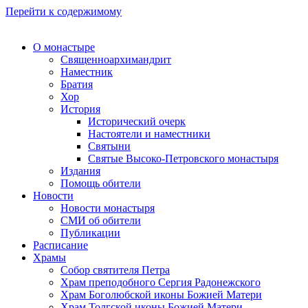
Перейти к содержимому
О монастыре
Священноархимандрит
Наместник
Братия
Хор
История
Исторический очерк
Настоятели и наместники
Святыни
Святые Высоко-Петровского монастыря
Издания
Помощь обители
Новости
Новости монастыря
СМИ об обители
Публикации
Расписание
Храмы
Собор святителя Петра
Храм преподобного Сергия Радонежского
Храм Боголюбской иконы Божией Матери
Храм Толгской иконы Божией Матери