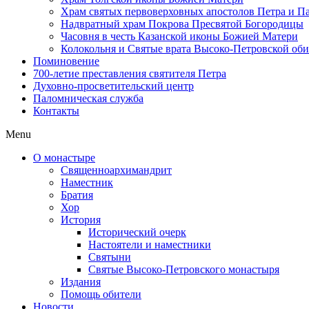
Храм святых первоверховных апостолов Петра и П
Надвратный храм Покрова Пресвятой Богородицы
Часовня в честь Казанской иконы Божией Матери
Колокольня и Святые врата Высоко-Петровской об
Поминовение
700-летие преставления святителя Петра
Духовно-просветительский центр
Паломническая служба
Контакты
Menu
О монастыре
Священноархимандрит
Наместник
Братия
Хор
История
Исторический очерк
Настоятели и наместники
Святыни
Святые Высоко-Петровского монастыря
Издания
Помощь обители
Новости