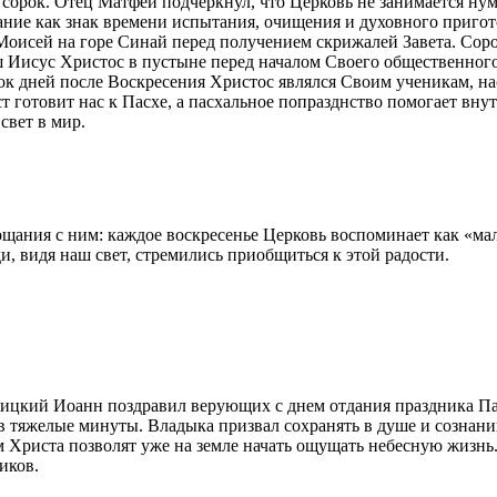
сорок. Отец Матфей подчеркнул, что Церковь не занимается нум
ние как знак времени испытания, очищения и духовного пригото
Моисей на горе Синай перед получением скрижалей Завета. Соро
аш Иисус Христос в пустыне перед началом Своего общественног
рок дней после Воскресения Христос являлся Своим ученикам, на
 готовит нас к Пасхе, а пасхальное попразднство помогает внут
свет в мир.
ощания с ним: каждое воскресенье Церковь воспоминает как «м
и, видя наш свет, стремились приобщиться к этой радости.
ицкий Иоанн поздравил верующих с днем отдания праздника Пас
я в тяжелые минуты. Владыка призвал сохранять в душе и созна
м Христа позволят уже на земле начать ощущать небесную жизн
иков.