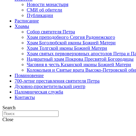
Новости монастыря
СМИ об обители
Публикации
Расписание
Храмы
Собор святителя Петра
Храм преподобного Сергия Радонежского
Храм Боголюбской иконы Божией Матери
Храм Толгской иконы Божией Матери
Храм святых первоверховных апостолов Петра и П
Надвратный храм Покрова Пресвятой Богородицы
Часовня в честь Казанской иконы Божией Матери
Колокольня и Святые врата Высоко-Петровской об
Поминовение
700-летие преставления святителя Петра
Духовно-просветительский центр
Паломническая служба
Контакты
Search
Close