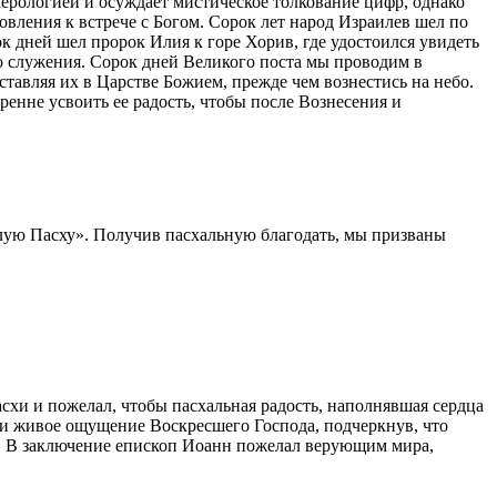
ерологией и осуждает мистическое толкование цифр, однако
вления к встрече с Богом. Сорок лет народ Израилев шел по
к дней шел пророк Илия к горе Хорив, где удостоился увидеть
о служения. Сорок дней Великого поста мы проводим в
ставляя их в Царстве Божием, прежде чем вознестись на небо.
ренне усвоить ее радость, чтобы после Вознесения и
алую Пасху». Получив пасхальную благодать, мы призваны
хи и пожелал, чтобы пасхальная радость, наполнявшая сердца
нии живое ощущение Воскресшего Господа, подчеркнув, что
ь. В заключение епископ Иоанн пожелал верующим мира,