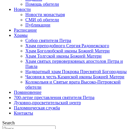
Помощь обители
Новости
Новости монастыря
СМИ об обители
Публикации
Расписание
Храмы
Собор святителя Петра
Храм преподобного Сергия Радонежского
Храм Боголюбской иконы Божией Матери
Храм Толгской иконы Божией Матери
Храм святых первоверховных апостолов Петра и
Павла
Надвратный храм Покрова Пресвятой Богородицы
Часовня в честь Казанской иконы Божией Матери
Колокольня и Святые врата Высоко-Петровской
обители
Поминовение
700-летие преставления святителя Петра
Духовно-просветительский центр
Паломническая служба
Контакты
Search