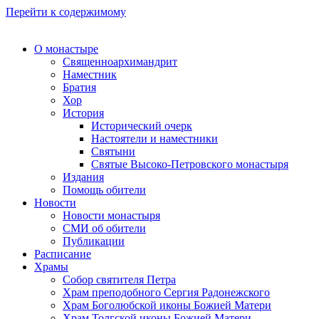
Перейти к содержимому
О монастыре
Священноархимандрит
Наместник
Братия
Хор
История
Исторический очерк
Настоятели и наместники
Святыни
Святые Высоко-Петровского монастыря
Издания
Помощь обители
Новости
Новости монастыря
СМИ об обители
Публикации
Расписание
Храмы
Собор святителя Петра
Храм преподобного Сергия Радонежского
Храм Боголюбской иконы Божией Матери
Храм Толгской иконы Божией Матери