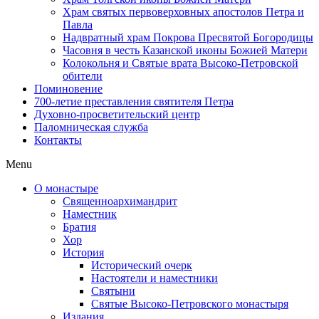
Храм святых первоверховных апостолов Петра и
Павла
Надвратный храм Покрова Пресвятой Богородицы
Часовня в честь Казанской иконы Божией Матери
Колокольня и Святые врата Высоко-Петровской
обители
Поминовение
700-летие преставления святителя Петра
Духовно-просветительский центр
Паломническая служба
Контакты
Menu
О монастыре
Священноархимандрит
Наместник
Братия
Хор
История
Исторический очерк
Настоятели и наместники
Святыни
Святые Высоко-Петровского монастыря
Издания