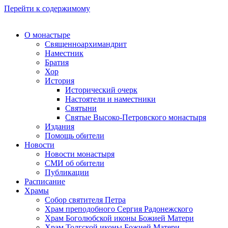
Перейти к содержимому
О монастыре
Священноархимандрит
Наместник
Братия
Хор
История
Исторический очерк
Настоятели и наместники
Святыни
Святые Высоко-Петровского монастыря
Издания
Помощь обители
Новости
Новости монастыря
СМИ об обители
Публикации
Расписание
Храмы
Собор святителя Петра
Храм преподобного Сергия Радонежского
Храм Боголюбской иконы Божией Матери
Храм Толгской иконы Божией Матери