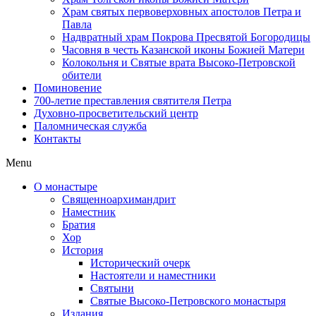
Храм святых первоверховных апостолов Петра и
Павла
Надвратный храм Покрова Пресвятой Богородицы
Часовня в честь Казанской иконы Божией Матери
Колокольня и Святые врата Высоко-Петровской
обители
Поминовение
700-летие преставления святителя Петра
Духовно-просветительский центр
Паломническая служба
Контакты
Menu
О монастыре
Священноархимандрит
Наместник
Братия
Хор
История
Исторический очерк
Настоятели и наместники
Святыни
Святые Высоко-Петровского монастыря
Издания