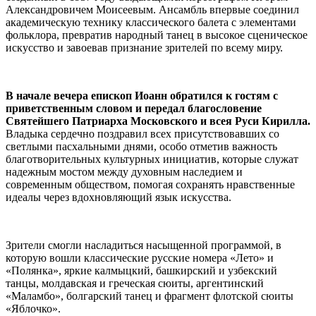
Александровичем Моисеевым. Ансамбль впервые соединил
академическую технику классического балета с элементами
фольклора, превратив народный танец в высокое сценическое
искусство и завоевав признание зрителей по всему миру.
В начале вечера епископ Иоанн обратился к гостям с
приветственным словом и передал благословение
Святейшего Патриарха Московского и всея Руси Кирилла.
Владыка сердечно поздравил всех присутствовавших со
светлыми пасхальными днями, особо отметив важность
благотворительных культурных инициатив, которые служат
надежным мостом между духовным наследием и
современным обществом, помогая сохранять нравственные
идеалы через вдохновляющий язык искусства.
Зрители смогли насладиться насыщенной программой, в
которую вошли классические русские номера «Лето» и
«Полянка», яркие калмыцкий, башкирский и узбекский
танцы, молдавская и греческая сюиты, аргентинский
«Маламбо», болгарский танец и фрагмент флотской сюиты
«Яблочко».