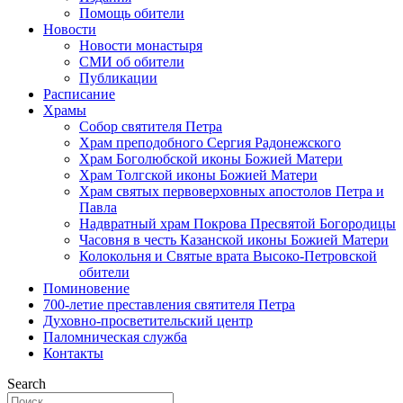
Помощь обители
Новости
Новости монастыря
СМИ об обители
Публикации
Расписание
Храмы
Собор святителя Петра
Храм преподобного Сергия Радонежского
Храм Боголюбской иконы Божией Матери
Храм Толгской иконы Божией Матери
Храм святых первоверховных апостолов Петра и
Павла
Надвратный храм Покрова Пресвятой Богородицы
Часовня в честь Казанской иконы Божией Матери
Колокольня и Святые врата Высоко-Петровской
обители
Поминовение
700-летие преставления святителя Петра
Духовно-просветительский центр
Паломническая служба
Контакты
Search