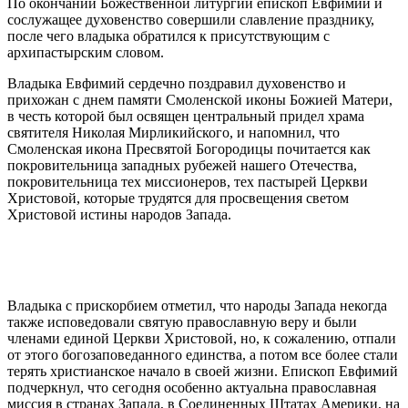
По окончании Божественной литургии епископ Евфимий и
сослужащее духовенство совершили славление празднику,
после чего владыка обратился к присутствующим с
архипастырским словом.
Владыка Евфимий сердечно поздравил духовенство и
прихожан с днем памяти Смоленской иконы Божией Матери,
в честь которой был освящен центральный придел храма
святителя Николая Мирликийского, и напомнил, что
Смоленская икона Пресвятой Богородицы почитается как
покровительница западных рубежей нашего Отечества,
покровительница тех миссионеров, тех пастырей Церкви
Христовой, которые трудятся для просвещения светом
Христовой истины народов Запада.
Владыка с прискорбием отметил, что народы Запада некогда
также исповедовали святую православную веру и были
членами единой Церкви Христовой, но, к сожалению, отпали
от этого богозаповеданного единства, а потом все более стали
терять христианское начало в своей жизни. Епископ Евфимий
подчеркнул, что сегодня особенно актуальна православная
миссия в странах Запада, в Соединенных Штатах Америки, на