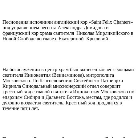
Песнопения исполнили английский хор «Saint Felix Chanters»
под управлением регента Александра Демидова и
французский хор храма святителя Николая Мирликийского в
Новой Слободе во главе с Екатериной Крыловой.
На богослужении в центр храм был вынесен ковчег с мощами
святителя Иннокентия (Вениаминова), митрополита
Московского. По благословению Святейшего Патриарха
Кирилла Синодальный миссионерский отдел совершит
крестный ход с главой святителя Иннокентия Московского по
епархиям Сибири и Дальнего Востока, местам, где родился и
духовно возрастал святитель. Крестный ход продлится в
течение пяти лет.