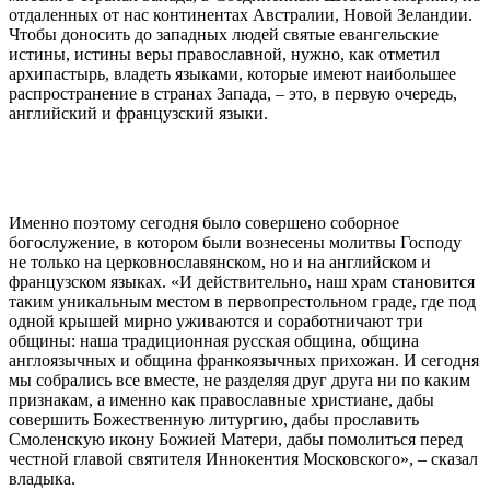
отдаленных от нас континентах Австралии, Новой Зеландии.
Чтобы доносить до западных людей святые евангельские
истины, истины веры православной, нужно, как отметил
архипастырь, владеть языками, которые имеют наибольшее
распространение в странах Запада, – это, в первую очередь,
английский и французский языки.
Именно поэтому сегодня было совершено соборное
богослужение, в котором были вознесены молитвы Господу
не только на церковнославянском, но и на английском и
французском языках. «И действительно, наш храм становится
таким уникальным местом в первопрестольном граде, где под
одной крышей мирно уживаются и соработничают три
общины: наша традиционная русская община, община
англоязычных и община франкоязычных прихожан. И сегодня
мы собрались все вместе, не разделяя друг друга ни по каким
признакам, а именно как православные христиане, дабы
совершить Божественную литургию, дабы прославить
Смоленскую икону Божией Матери, дабы помолиться перед
честной главой святителя Иннокентия Московского», – сказал
владыка.