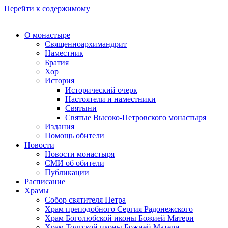
Перейти к содержимому
О монастыре
Священноархимандрит
Наместник
Братия
Хор
История
Исторический очерк
Настоятели и наместники
Святыни
Святые Высоко-Петровского монастыря
Издания
Помощь обители
Новости
Новости монастыря
СМИ об обители
Публикации
Расписание
Храмы
Собор святителя Петра
Храм преподобного Сергия Радонежского
Храм Боголюбской иконы Божией Матери
Храм Толгской иконы Божией Матери