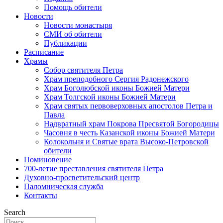
Помощь обители
Новости
Новости монастыря
СМИ об обители
Публикации
Расписание
Храмы
Собор святителя Петра
Храм преподобного Сергия Радонежского
Храм Боголюбской иконы Божией Матери
Храм Толгской иконы Божией Матери
Храм святых первоверховных апостолов Петра и
Павла
Надвратный храм Покрова Пресвятой Богородицы
Часовня в честь Казанской иконы Божией Матери
Колокольня и Святые врата Высоко-Петровской
обители
Поминовение
700-летие преставления святителя Петра
Духовно-просветительский центр
Паломническая служба
Контакты
Search