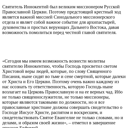
Святитель Иннокентий был великим миссионером Русской
Православной Церкви. Поэтому предстоящий крестный ход
является важной миссией Синодального миссионерского
отдела и являет собой важное событие для архипастырей,
духовенства и простых верующих Дальнего Востока, давая
возможность помолиться перед честной главой святителя.
«Сегодня мы имеем возможность вознести молитвы
святителю Иннокентию, чтобы Господь просветил светом
Христовой веры людей, которые, по слову Священного
Писания, ныне сидят во тьме и сене смертной, которые далеки
от Христа и Его Церкви. Поэтому очень важно каждому из
нас осознать ту ответственность, которую Господь ныне
возлагает на Церковь Православную и на ее верных чад. Ибо
не только священнослужители, не только миссионеры,
которые являются таковыми по должности, но и все
православные христиане должны совершать свидетельство о
Господе Иисусе Христе, распятом и воскресшем, и
свидетельствовать Святое Евангелие не только словами, но и
делами, и образом своей жизни», – отметил в завершение
епископ Евфимий.