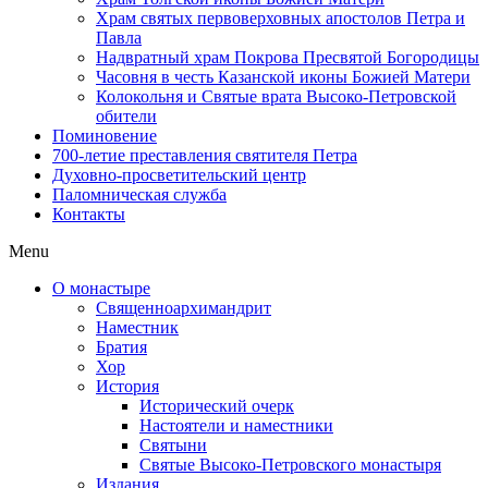
Храм святых первоверховных апостолов Петра и
Павла
Надвратный храм Покрова Пресвятой Богородицы
Часовня в честь Казанской иконы Божией Матери
Колокольня и Святые врата Высоко-Петровской
обители
Поминовение
700-летие преставления святителя Петра
Духовно-просветительский центр
Паломническая служба
Контакты
Menu
О монастыре
Священноархимандрит
Наместник
Братия
Хор
История
Исторический очерк
Настоятели и наместники
Святыни
Святые Высоко-Петровского монастыря
Издания