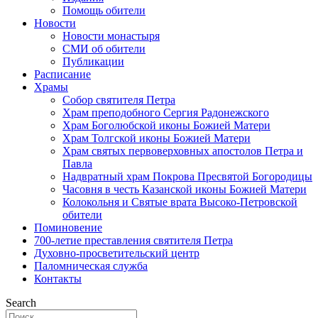
Помощь обители
Новости
Новости монастыря
СМИ об обители
Публикации
Расписание
Храмы
Собор святителя Петра
Храм преподобного Сергия Радонежского
Храм Боголюбской иконы Божией Матери
Храм Толгской иконы Божией Матери
Храм святых первоверховных апостолов Петра и
Павла
Надвратный храм Покрова Пресвятой Богородицы
Часовня в честь Казанской иконы Божией Матери
Колокольня и Святые врата Высоко-Петровской
обители
Поминовение
700-летие преставления святителя Петра
Духовно-просветительский центр
Паломническая служба
Контакты
Search