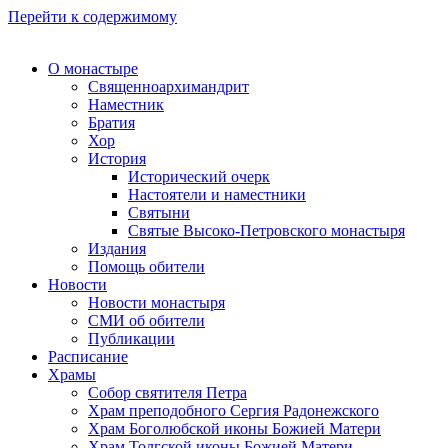
Перейти к содержимому
О монастыре
Священноархимандрит
Наместник
Братия
Хор
История
Исторический очерк
Настоятели и наместники
Святыни
Святые Высоко-Петровского монастыря
Издания
Помощь обители
Новости
Новости монастыря
СМИ об обители
Публикации
Расписание
Храмы
Собор святителя Петра
Храм преподобного Сергия Радонежского
Храм Боголюбской иконы Божией Матери
Храм Толгской иконы Божией Матери