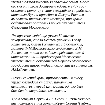
храма в благодарность за спасение семьи. После
его смерти храм достроила вдова: в 1787 году
освятили ротонду в стиле «корабль» с приделами
апостола Луки и праведного Лазаря. Росписи
выполнили итальянские мастера, при храме
действовала богадельня по уставу святителя
Филарета Московского.
Лазаревское кладбище (около 50 тысяч
захоронений) стало местом упокоения бояр
Колычевых, князей Голицыных и Оболенских,
матери Ф.М.Достоевского, художника В.М.
Васнецова, а также видных представителей
интеллигенции — профессоров Московского
университета, основателей Первого Московского
государственного медицинского университета им.
И.М.Сеченова.
В годы гонений храм, приговоренный к сносу,
уцелел благодаря статусу памятника
архитектуры первой категории, однако был
доведен до аварийного состояния.
Храм вернули Церкви в 1991 году. С 1994 года его
настоятелем стал архимандрит Сергий (Рыбко),