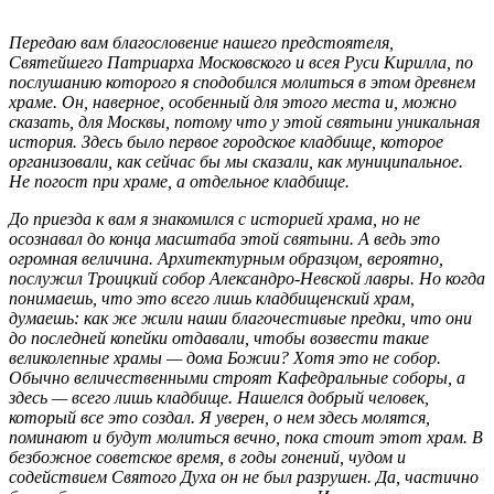
Передаю вам благословение нашего предстоятеля,
Святейшего Патриарха Московского и всея Руси Кирилла, по
послушанию которого я сподобился молиться в этом древнем
храме. Он, наверное, особенный для этого места и, можно
сказать, для Москвы, потому что у этой святыни уникальная
история. Здесь было первое городское кладбище, которое
организовали, как сейчас бы мы сказали, как муниципальное.
Не погост при храме, а отдельное кладбище.
До приезда к вам я знакомился с историей храма, но не
осознавал до конца масштаба этой святыни. А ведь это
огромная величина. Архитектурным образцом, вероятно,
послужил Троицкий собор Александро-Невской лавры. Но когда
понимаешь, что это всего лишь кладбищенский храм,
думаешь: как же жили наши благочестивые предки, что они
до последней копейки отдавали, чтобы возвести такие
великолепные храмы — дома Божии? Хотя это не собор.
Обычно величественными строят Кафедральные соборы, а
здесь — всего лишь кладбище. Нашелся добрый человек,
который все это создал. Я уверен, о нем здесь молятся,
поминают и будут молиться вечно, пока стоит этот храм. В
безбожное советское время, в годы гонений, чудом и
содействием Святого Духа он не был разрушен. Да, частично