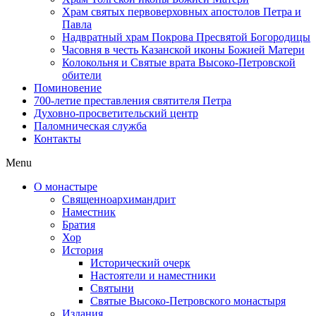
Храм святых первоверховных апостолов Петра и
Павла
Надвратный храм Покрова Пресвятой Богородицы
Часовня в честь Казанской иконы Божией Матери
Колокольня и Святые врата Высоко-Петровской
обители
Поминовение
700-летие преставления святителя Петра
Духовно-просветительский центр
Паломническая служба
Контакты
Menu
О монастыре
Священноархимандрит
Наместник
Братия
Хор
История
Исторический очерк
Настоятели и наместники
Святыни
Святые Высоко-Петровского монастыря
Издания