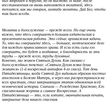
был заброшен и поруган, но он выстоял. И ныне, после
восстановления он вновь наполняется молитвой, здесь
теплится, как мы говорим, лампада молитвы. Дай Бог, чтобы
так было всегда.
Молитва и богослужение — прежде всего. Но еще очень
важно, что здесь совершается большая издательская и
просветительская работа. Это сейчас архиважная задача.
То, что вы совершаете здесь, — большое, неотъемлемое дело
для каждого православного храма. И если есть силы его
совершать, то будет и воздаяние, и благодарность за эти
труды — прежде всего, труды духовные.
Конечно, мы живем Святым Духом. Как сказано с
богослужебных текстах: «Святым Духом всяка душа
живится» (1-й воскресный антифон 4-го гласа). Тот день
Пятидесятницы, когда Святой Дух видимым образом посетил
апостолов и Божию Матерь, а через них распространился на
всех христиан, стал завершающим этапом обновления всей
человеческой истории. Сначала — Рождество Христово, Его
спасительная жертва и славное Воскресение. А
Пятидесятница — это, если хотите, окончательная печать,
завершение дела нашего спасения.