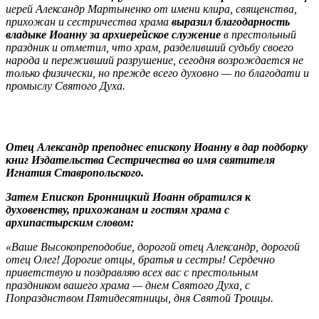
иерей Александр Мартыненко от имени клира, священства,
прихожан и сестричества храма
выразил благодарность
владыке Иоанну за архиерейское служение
в престольный
праздник и отметил, что храм, разделивший судьбу своего
народа и переживший разрушение, сегодня возрождается не
только физически, но прежде всего духовно — по благодати и
промыслу Святого Духа.
Отец Александр преподнес епископу Иоанну в дар подборку
книг Издательства Сестричества во имя святителя
Игнатия Ставропольского.
Затем Епископ Бронницкий Иоанн обратился к
духовенству, прихожанам и гостям храма с
архипастырским словом:
«Ваше Высокопреподобие, дорогой отец Александр, дорогой
отец Олег! Дорогие отцы, братья и сестры! Сердечно
приветствую и поздравляю всех вас с престольным
праздником вашего храма — днем Святого Духа, с
Попразднством Пятидесятницы, дня Святой Троицы.