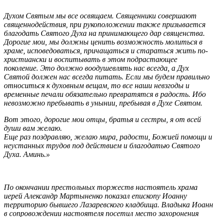
Духом Святым мы все освящаем. Священники совершают
священнодействия, при рукоположении также призывается
благодать Святого Духа на принимающего дар священства.
Дорогие мои, мы должны ценить возможность молиться в
храме, исповедоваться, причащаться и стараться жить по-
христиански и воспитывать в этом подрастающее
поколение. Это должно воодушевлять нас всегда, а Дух
Святой должен нас всегда питать. Если мы будем правильно
относиться к духовным вещам, то все наши невзгоды и
временные печали обязательно превратятся в радость. Ибо
невозможно пребывать в унынии, пребывая в Духе Святом.
Вот этого, дорогие мои отцы, братья и сестры, я от всей
души вам желаю.
Еще раз поздравляю, желаю мира, радости, Божией помощи и
неустанных трудов под действием и благодатью Святого
Духа. Аминь.»
По окончании престольных торжеств настоятель храма
иерей Александр Мартыненко показал епископу Иоанну
территорию бывшего Лазаревского кладбища. Владыка Иоанн
в сопровождении настоятеля посетил место захоронения