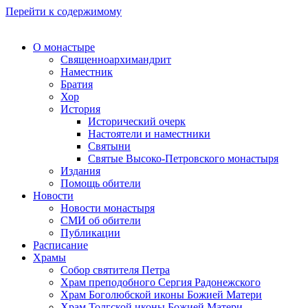
Перейти к содержимому
О монастыре
Священноархимандрит
Наместник
Братия
Хор
История
Исторический очерк
Настоятели и наместники
Святыни
Святые Высоко-Петровского монастыря
Издания
Помощь обители
Новости
Новости монастыря
СМИ об обители
Публикации
Расписание
Храмы
Собор святителя Петра
Храм преподобного Сергия Радонежского
Храм Боголюбской иконы Божией Матери
Храм Толгской иконы Божией Матери