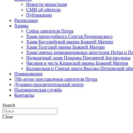
Новости монастыря
СМИ об обители
Публикации
Расписание
Храмы
Собор святителя Петра
Храм преподобного Сергия Радонежского
Храм Боголюбской иконы Божией Матери
Храм Толгской иконы Божией Матери
Храм святых первоверховных апостолов Петра и П
Надвратный храм Покрова Пресвятой Богородицы
Часовня в честь Казанской иконы Божией Матери
Колокольня и Святые врата Высоко-Петровской об
Поминовение
700-летие преставления святителя Петра
Духовно-просветительский центр
Паломническая служба
Контакты
Search
Close