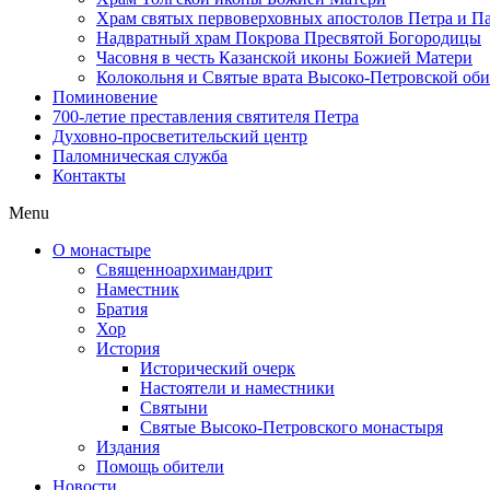
Храм святых первоверховных апостолов Петра и П
Надвратный храм Покрова Пресвятой Богородицы
Часовня в честь Казанской иконы Божией Матери
Колокольня и Святые врата Высоко-Петровской об
Поминовение
700-летие преставления святителя Петра
Духовно-просветительский центр
Паломническая служба
Контакты
Menu
О монастыре
Священноархимандрит
Наместник
Братия
Хор
История
Исторический очерк
Настоятели и наместники
Святыни
Святые Высоко-Петровского монастыря
Издания
Помощь обители
Новости