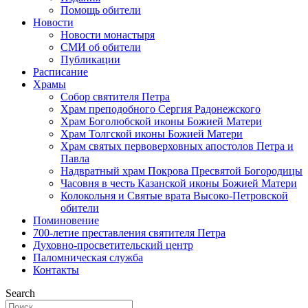
Помощь обители
Новости
Новости монастыря
СМИ об обители
Публикации
Расписание
Храмы
Собор святителя Петра
Храм преподобного Сергия Радонежского
Храм Боголюбской иконы Божией Матери
Храм Толгской иконы Божией Матери
Храм святых первоверховных апостолов Петра и
Павла
Надвратный храм Покрова Пресвятой Богородицы
Часовня в честь Казанской иконы Божией Матери
Колокольня и Святые врата Высоко-Петровской
обители
Поминовение
700-летие преставления святителя Петра
Духовно-просветительский центр
Паломническая служба
Контакты
Search