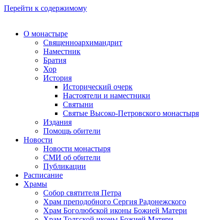
Перейти к содержимому
О монастыре
Священноархимандрит
Наместник
Братия
Хор
История
Исторический очерк
Настоятели и наместники
Святыни
Святые Высоко-Петровского монастыря
Издания
Помощь обители
Новости
Новости монастыря
СМИ об обители
Публикации
Расписание
Храмы
Собор святителя Петра
Храм преподобного Сергия Радонежского
Храм Боголюбской иконы Божией Матери
Храм Толгской иконы Божией Матери