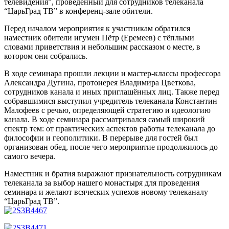
телевидения”, проведённый для сотрудников телеканала
“ЦарьГрад ТВ” в конференц-зале обители.
Перед началом мероприятия к участникам обратился
наместник обители игумен Пётр (Еремеев) с тёплыми
словами приветствия и небольшим рассказом о месте, в
котором они собрались.
В ходе семинара прошли лекции и мастер-классы профессора
Александра Дугина, протоиерея Владимира Цветкова,
сотрудников канала и иных приглашённых лиц. Также перед
собравшимися выступил учредитель телеканала Константин
Малофеев с речью, определяющей стратегию и идеологию
канала. В ходе семинара рассматривался самый широкий
спектр тем: от практических аспектов работы телеканала до
философии и геополитики. В перерыве для гостей был
организован обед, после чего мероприятие продолжилось до
самого вечера.
Наместник и братия выражают признательность сотрудникам
телеканала за выбор нашего монастыря для проведения
семинара и желают всяческих успехов новому телеканалу
“ЦарьГрад ТВ”.