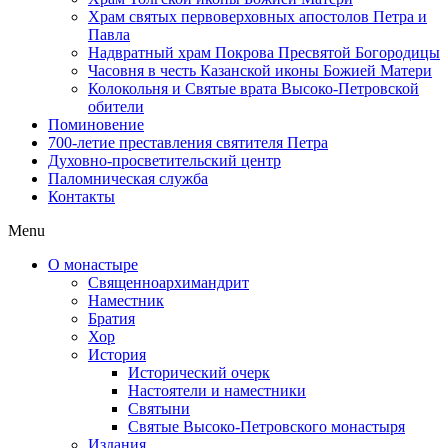
Храм святых первоверховных апостолов Петра и
Павла
Надвратный храм Покрова Пресвятой Богородицы
Часовня в честь Казанской иконы Божией Матери
Колокольня и Святые врата Высоко-Петровской
обители
Поминовение
700-летие преставления святителя Петра
Духовно-просветительский центр
Паломническая служба
Контакты
Menu
О монастыре
Священноархимандрит
Наместник
Братия
Хор
История
Исторический очерк
Настоятели и наместники
Святыни
Святые Высоко-Петровского монастыря
Издания