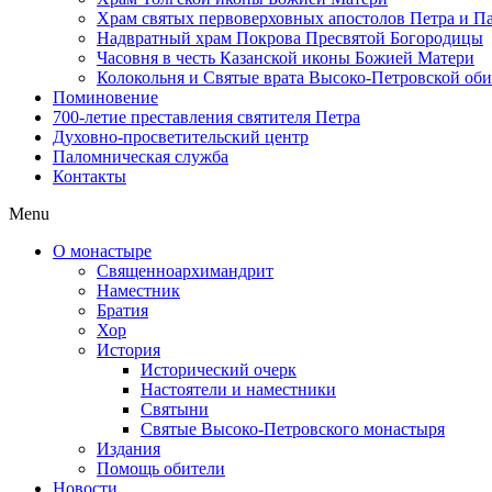
Храм святых первоверховных апостолов Петра и П
Надвратный храм Покрова Пресвятой Богородицы
Часовня в честь Казанской иконы Божией Матери
Колокольня и Святые врата Высоко-Петровской об
Поминовение
700-летие преставления святителя Петра
Духовно-просветительский центр
Паломническая служба
Контакты
Menu
О монастыре
Священноархимандрит
Наместник
Братия
Хор
История
Исторический очерк
Настоятели и наместники
Святыни
Святые Высоко-Петровского монастыря
Издания
Помощь обители
Новости