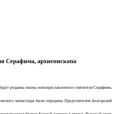
ля Серафима, архиепископа
 будут розданы иконы новопрославленного святителя Серафима,
овского монастыря были переданы Предстоятелем Болгарской
ения пожелал братии Божией помощи в трудах. Высокий гость