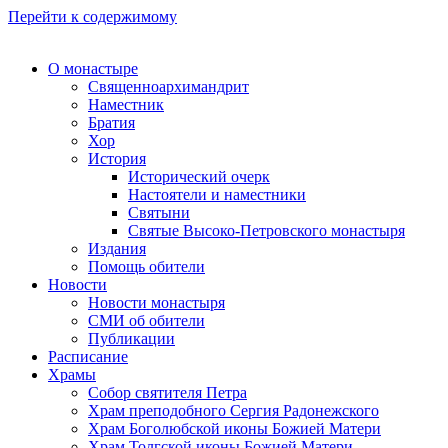
Перейти к содержимому
О монастыре
Священноархимандрит
Наместник
Братия
Хор
История
Исторический очерк
Настоятели и наместники
Святыни
Святые Высоко-Петровского монастыря
Издания
Помощь обители
Новости
Новости монастыря
СМИ об обители
Публикации
Расписание
Храмы
Собор святителя Петра
Храм преподобного Сергия Радонежского
Храм Боголюбской иконы Божией Матери
Храм Толгской иконы Божией Матери