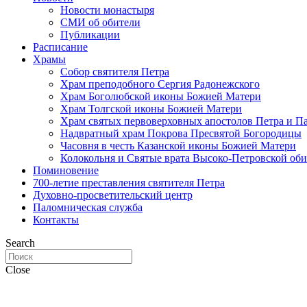
Новости монастыря
СМИ об обители
Публикации
Расписание
Храмы
Собор святителя Петра
Храм преподобного Сергия Радонежского
Храм Боголюбской иконы Божией Матери
Храм Толгской иконы Божией Матери
Храм святых первоверховных апостолов Петра и П
Надвратный храм Покрова Пресвятой Богородицы
Часовня в честь Казанской иконы Божией Матери
Колокольня и Святые врата Высоко-Петровской об
Поминовение
700-летие преставления святителя Петра
Духовно-просветительский центр
Паломническая служба
Контакты
Search
Close