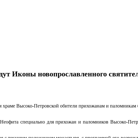
дут Иконы новопрославленного святите
вом храме Высоко-Петровской обители прихожанам и паломникам
 Неофита специально для прихожан и паломников Высоко-Петр
я с текущим положением монастыря, с программой его возрожд