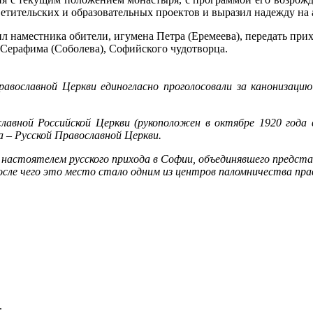
ветительских и образовательных проектов и выразил надежду н
л наместника обители, игумена Петра (Еремеева), передать пр
я Серафима (Соболева), Софийского чудотворца.
равославной Церкви единогласно проголосовали за канонизацию
славной Российской Церкви (рукоположен в октябре 1920 года в
а – Русской Православной Церкви.
я настоятелем русского прихода в Софии, объединявшего предста
осле чего это место стало одним из центров паломничества пра
.