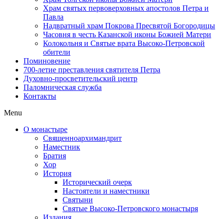
Храм святых первоверховных апостолов Петра и
Павла
Надвратный храм Покрова Пресвятой Богородицы
Часовня в честь Казанской иконы Божией Матери
Колокольня и Святые врата Высоко-Петровской
обители
Поминовение
700-летие преставления святителя Петра
Духовно-просветительский центр
Паломническая служба
Контакты
Menu
О монастыре
Священноархимандрит
Наместник
Братия
Хор
История
Исторический очерк
Настоятели и наместники
Святыни
Святые Высоко-Петровского монастыря
Издания