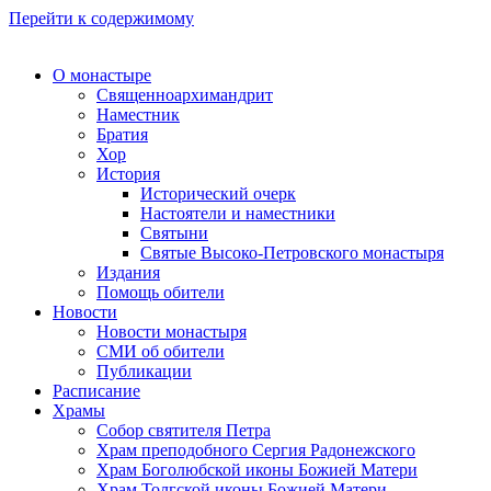
Перейти к содержимому
О монастыре
Священноархимандрит
Наместник
Братия
Хор
История
Исторический очерк
Настоятели и наместники
Святыни
Святые Высоко-Петровского монастыря
Издания
Помощь обители
Новости
Новости монастыря
СМИ об обители
Публикации
Расписание
Храмы
Собор святителя Петра
Храм преподобного Сергия Радонежского
Храм Боголюбской иконы Божией Матери
Храм Толгской иконы Божией Матери