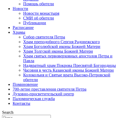
Помощь обители
Новости
Новости монастыря
СМИ об обители
Публикации
Расписание
Храмы
Собор святителя Петра
Храм преподобного Сергия Радонежского
Храм Боголюбской иконы Божией Матери
Храм Толгской иконы Божией Матери
Храм святых первоверховных апостолов Петра и
Павла
Надвратный храм Покрова Пресвятой Богородицы
Часовня в честь Казанской иконы Божией Матери
Колокольня и Святые врата Высоко-Петровской
обители
Поминовение
700-летие преставления святителя Петра
Духовно-просветительский центр
Паломническая служба
Контакты
Search