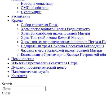
Новости монастыря
СМИ об обители
Публикации
Расписание
Храмы
Собор святителя Петра
Храм преподобного Сергия Радонежского
Храм Боголюбской иконы Божией Матери
Храм Толгской иконы Божией Матери
Храм святых первоверховных апостолов Петра и П
Надвратный храм Покрова Пресвятой Богородицы
Часовня в честь Казанской иконы Божией Матери
Колокольня и Святые врата Высоко-Петровской об
Поминовение
700-летие преставления святителя Петра
Духовно-просветительский центр
Паломническая служба
Контакты
Search
Close