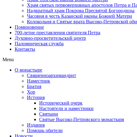
Храм святых первоверховных апостолов Петра и П
Надвратный храм Покрова Пресвятой Богородицы
Часовня в честь Казанской иконы Божией Матери
Колокольня и Святые врата Высоко-Петровской об
Поминовение
700-летие преставления святителя Петра
Духовно-просветительский центр
Паломническая служба
Контакты
Menu
О монастыре
Священноархимандрит
Наместник
Братия
Хор
История
Исторический очерк
Настоятели и наместники
Святыни
Святые Высоко-Петровского монастыря
Издания
Помощь обители
Новости