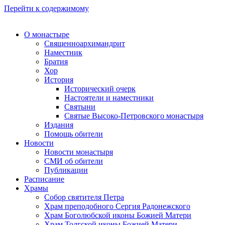
Перейти к содержимому
О монастыре
Священноархимандрит
Наместник
Братия
Хор
История
Исторический очерк
Настоятели и наместники
Святыни
Святые Высоко-Петровского монастыря
Издания
Помощь обители
Новости
Новости монастыря
СМИ об обители
Публикации
Расписание
Храмы
Собор святителя Петра
Храм преподобного Сергия Радонежского
Храм Боголюбской иконы Божией Матери
Храм Толгской иконы Божией Матери