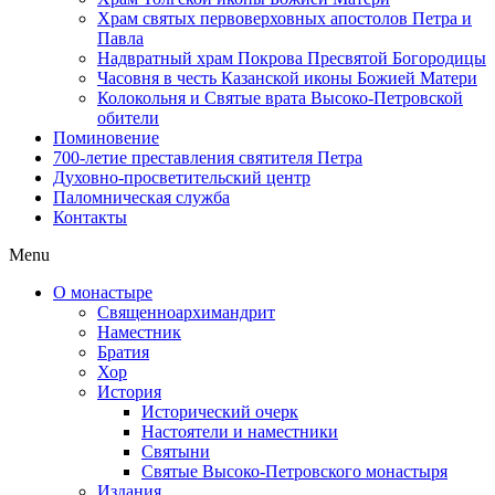
Храм святых первоверховных апостолов Петра и
Павла
Надвратный храм Покрова Пресвятой Богородицы
Часовня в честь Казанской иконы Божией Матери
Колокольня и Святые врата Высоко-Петровской
обители
Поминовение
700-летие преставления святителя Петра
Духовно-просветительский центр
Паломническая служба
Контакты
Menu
О монастыре
Священноархимандрит
Наместник
Братия
Хор
История
Исторический очерк
Настоятели и наместники
Святыни
Святые Высоко-Петровского монастыря
Издания