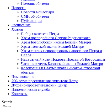
Помощь обители
Новости
Новости монастыря
СМИ об обители
Публикации
Расписание
Храмы
Собор святителя Петра
Храм преподобного Сергия Радонежского
Храм Боголюбской иконы Божией Матери
Храм Толгской иконы Божией Матери
Храм святых первоверховных апостолов Петра и
Павла
Надвратный храм Покрова Пресвятой Богородицы
Часовня в честь Казанской иконы Божией Матери
Колокольня и Святые врата Высоко-Петровской
обители
Поминовение
700-летие преставления святителя Петра
Духовно-просветительский центр
Паломническая служба
Контакты
Search