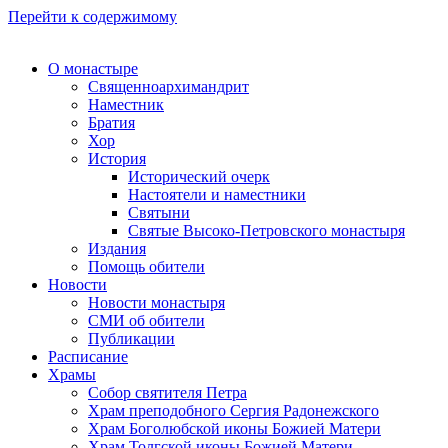
Перейти к содержимому
О монастыре
Священноархимандрит
Наместник
Братия
Хор
История
Исторический очерк
Настоятели и наместники
Святыни
Святые Высоко-Петровского монастыря
Издания
Помощь обители
Новости
Новости монастыря
СМИ об обители
Публикации
Расписание
Храмы
Собор святителя Петра
Храм преподобного Сергия Радонежского
Храм Боголюбской иконы Божией Матери
Храм Толгской иконы Божией Матери