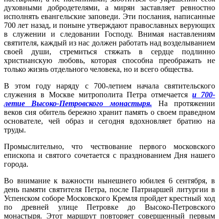
духовными добродетелями, а мирян заставляет ревностно
исполнять евангельские заповеди. Эти послания, написанные
700 лет назад, и поныне утверждают православных верующих
в служении и следовании Господу. Внимая наставлениям
святителя, каждый из нас должен работать над возделыванием
своей души, стремиться стяжать в сердце подлинно
христианскую любовь, которая способна преображать не
только жизнь отдельного человека, но и всего общества.
В этом году наряду с 700-летием начала святительского
служения в Москве митрополита Петра отмечается
и 700-
летие Высоко-Петровского монастыря.
На протяжении
веков сия обитель бережно хранит память о своем праведном
основателе, чей образ и сегодня вдохновляет братию на
труды.
Промыслительно, что чествование первого московского
епископа и святого сочетается с празднованием Дня нашего
города.
Во внимание к важности нынешнего юбилея 6 сентября, в
день памяти святителя Петра, после Патриаршей литургии в
Успенском соборе Московского Кремля пройдет крестный ход
по древней улице Петровке до Высоко-Петровского
монастыря. Этот маршрут повторяет совершенный первым