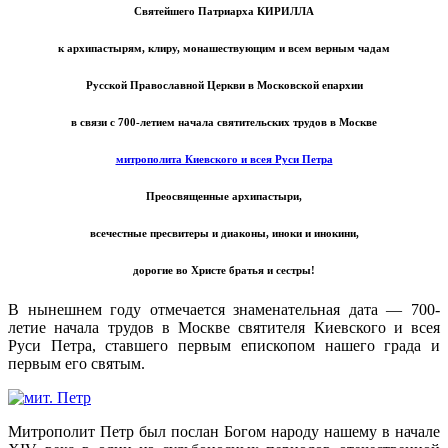
Святейшего Патриарха КИРИЛЛА
к архипастырям, клиру, монашествующим и всем верным чадам
Русской Православной Церкви в Московской епархии
в связи с 700-летием начала святительских трудов в Москве
митрополита Киевского и всея Руси Петра
Преосвященные архипастыри,
всечестные пресвитеры и диаконы, иноки и инокини,
дорогие во Христе братья и сестры!
В нынешнем году отмечается знаменательная дата — 700-
летие начала трудов в Москве святителя Киевского и всея
Руси Петра, ставшего первым епископом нашего града и
первым его святым.
Митрополит Петр был послан Богом народу нашему в начале