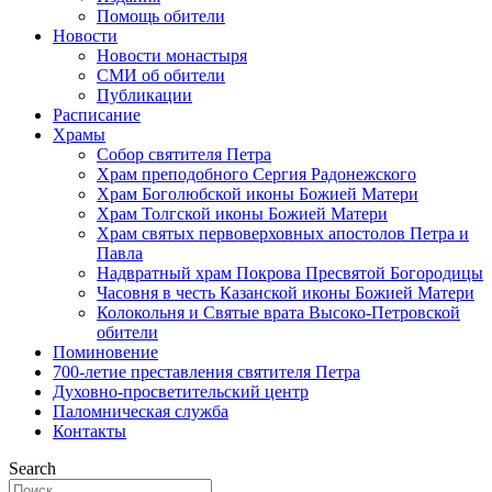
Помощь обители
Новости
Новости монастыря
СМИ об обители
Публикации
Расписание
Храмы
Собор святителя Петра
Храм преподобного Сергия Радонежского
Храм Боголюбской иконы Божией Матери
Храм Толгской иконы Божией Матери
Храм святых первоверховных апостолов Петра и
Павла
Надвратный храм Покрова Пресвятой Богородицы
Часовня в честь Казанской иконы Божией Матери
Колокольня и Святые врата Высоко-Петровской
обители
Поминовение
700-летие преставления святителя Петра
Духовно-просветительский центр
Паломническая служба
Контакты
Search