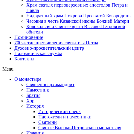
Храм святых первоверховных апостолов Петра и
Павла
Надвратный храм Покрова Пресвятой Богородицы
Часовня в честь Казанской иконы Божией Матери
Колокольня и Святые врата Высоко-Петровской
обители
Поминовение
700-летие преставления святителя Петра
Духовно-просветительский центр
Паломническая служба
Контакты
Menu
О монастыре
Священноархимандрит
Наместник
Братия
Хор
История
Исторический очерк
Настоятели и наместники
Святыни
Святые Высоко-Петровского монастыря
Издания