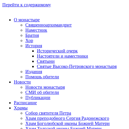
Перейти к содержимому
О монастыре
Священноархимандрит
Наместник
Братия
Хор
История
Исторический очерк
Настоятели и наместники
Святыни
Святые Высоко-Петровского монастыря
Издания
Помощь обители
Новости
Новости монастыря
СМИ об обители
Публикации
Расписание
Храмы
Собор святителя Петра
Храм преподобного Сергия Радонежского
Храм Боголюбской иконы Божией Матери
Храм Толгской иконы Божией Матери