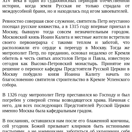
XIV века в один из судьбоносных периодов отечественной
истории, когда земля Русская не только страдала от
междоусобной брани, но и находилась под игом завоевателей.
Ревностно совершая свое служение, святитель Петр неустанно
посещал русские княжества, а в 1315 году впервые приехал в
Москву, бывшую тогда совсем незначительным городом.
Московский князь Иоанн Калита и местные жители встретили
своего первоиерарха с такими теплом и заботой, что
расположили его сердце к переезду в Москву. Тогда же
митрополит Петр, по преданию, основал недалеко от Кремля
обитель в честь святых апостолов Петра и Павла, известную
сегодня как Высоко-Петровский монастырь. Принятое им
решение о переносе кафедры Предстоятеля Русской Церкви в
Москву побудило князя Иоанна Калиту начать по
благословению святителя строительство в Кремле Успенского
собора.
В 1326 году митрополит Петр преставился ко Господу и был
погребен у северной стены возводящегося храма. Начиная с
него, для всех последующих Предстоятелей Русской Церкви
именно Москва была кафедральным градом.
В посланиях, оставшихся нам после его блаженной кончины,
сей угодник Божий призывает клириков быть истинными
пастырями, а не наемниками, заботиться об украшении себя