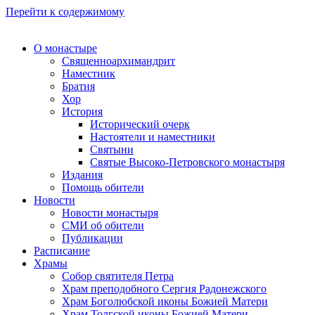
Перейти к содержимому
О монастыре
Священноархимандрит
Наместник
Братия
Хор
История
Исторический очерк
Настоятели и наместники
Святыни
Святые Высоко-Петровского монастыря
Издания
Помощь обители
Новости
Новости монастыря
СМИ об обители
Публикации
Расписание
Храмы
Собор святителя Петра
Храм преподобного Сергия Радонежского
Храм Боголюбской иконы Божией Матери
Храм Толгской иконы Божией Матери