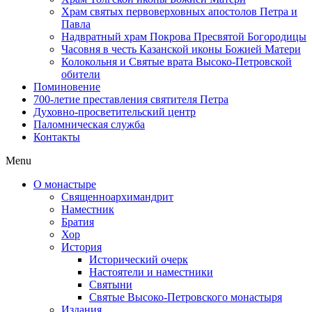
Храм святых первоверховных апостолов Петра и
Павла
Надвратный храм Покрова Пресвятой Богородицы
Часовня в честь Казанской иконы Божией Матери
Колокольня и Святые врата Высоко-Петровской
обители
Поминовение
700-летие преставления святителя Петра
Духовно-просветительский центр
Паломническая служба
Контакты
Menu
О монастыре
Священноархимандрит
Наместник
Братия
Хор
История
Исторический очерк
Настоятели и наместники
Святыни
Святые Высоко-Петровского монастыря
Издания