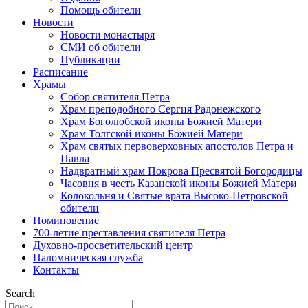
Помощь обители
Новости
Новости монастыря
СМИ об обители
Публикации
Расписание
Храмы
Собор святителя Петра
Храм преподобного Сергия Радонежского
Храм Боголюбской иконы Божией Матери
Храм Толгской иконы Божией Матери
Храм святых первоверховных апостолов Петра и
Павла
Надвратный храм Покрова Пресвятой Богородицы
Часовня в честь Казанской иконы Божией Матери
Колокольня и Святые врата Высоко-Петровской
обители
Поминовение
700-летие преставления святителя Петра
Духовно-просветительский центр
Паломническая служба
Контакты
Search