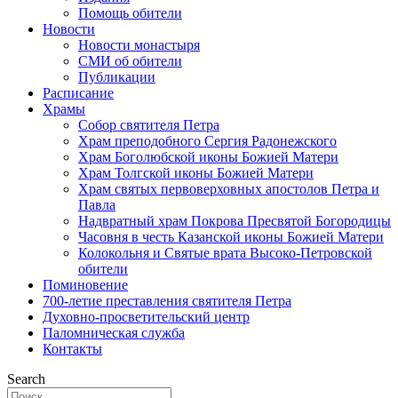
Помощь обители
Новости
Новости монастыря
СМИ об обители
Публикации
Расписание
Храмы
Собор святителя Петра
Храм преподобного Сергия Радонежского
Храм Боголюбской иконы Божией Матери
Храм Толгской иконы Божией Матери
Храм святых первоверховных апостолов Петра и
Павла
Надвратный храм Покрова Пресвятой Богородицы
Часовня в честь Казанской иконы Божией Матери
Колокольня и Святые врата Высоко-Петровской
обители
Поминовение
700-летие преставления святителя Петра
Духовно-просветительский центр
Паломническая служба
Контакты
Search