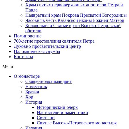
Храм святых первоверховных апостолов Петра и
Павла
Надвратный храм Покрова Пресвятой Богородицы
Часовня в честь Казанской иконы Божией Матери
Колокольня и Святые врата Высоко-Петровской
обители
Поминовение
700-летие преставления святителя Петра
Духовно-просветительский центр
Паломническая служба
Контакты
Menu
О монастыре
Священноархимандрит
Наместник
Братия
Хор
История
Исторический очерк
Настоятели и наместники
Святыни
Святые Высоко-Петровского монастыря
Издания