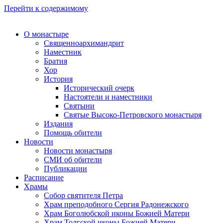
Перейти к содержимому
О монастыре
Священноархимандрит
Наместник
Братия
Хор
История
Исторический очерк
Настоятели и наместники
Святыни
Святые Высоко-Петровского монастыря
Издания
Помощь обители
Новости
Новости монастыря
СМИ об обители
Публикации
Расписание
Храмы
Собор святителя Петра
Храм преподобного Сергия Радонежского
Храм Боголюбской иконы Божией Матери
Храм Толгской иконы Божией Матери