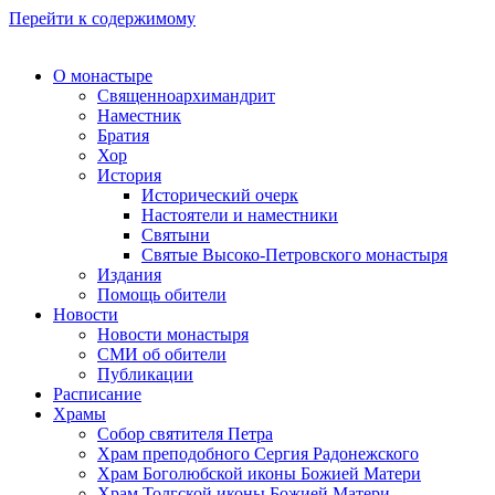
Перейти к содержимому
О монастыре
Священноархимандрит
Наместник
Братия
Хор
История
Исторический очерк
Настоятели и наместники
Святыни
Святые Высоко-Петровского монастыря
Издания
Помощь обители
Новости
Новости монастыря
СМИ об обители
Публикации
Расписание
Храмы
Собор святителя Петра
Храм преподобного Сергия Радонежского
Храм Боголюбской иконы Божией Матери
Храм Толгской иконы Божией Матери