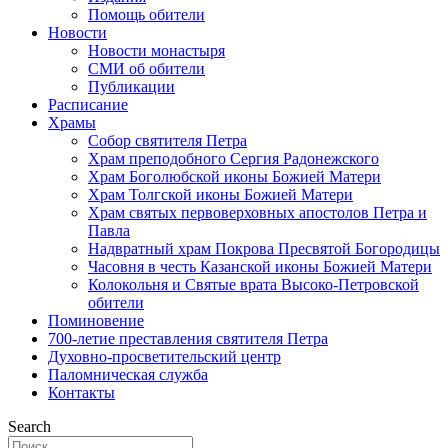
Помощь обители
Новости
Новости монастыря
СМИ об обители
Публикации
Расписание
Храмы
Собор святителя Петра
Храм преподобного Сергия Радонежского
Храм Боголюбской иконы Божией Матери
Храм Толгской иконы Божией Матери
Храм святых первоверховных апостолов Петра и
Павла
Надвратный храм Покрова Пресвятой Богородицы
Часовня в честь Казанской иконы Божией Матери
Колокольня и Святые врата Высоко-Петровской
обители
Поминовение
700-летие преставления святителя Петра
Духовно-просветительский центр
Паломническая служба
Контакты
Search