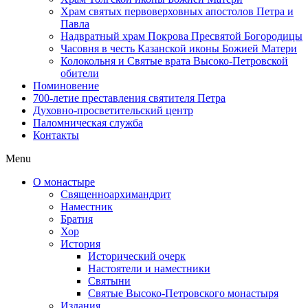
Храм святых первоверховных апостолов Петра и
Павла
Надвратный храм Покрова Пресвятой Богородицы
Часовня в честь Казанской иконы Божией Матери
Колокольня и Святые врата Высоко-Петровской
обители
Поминовение
700-летие преставления святителя Петра
Духовно-просветительский центр
Паломническая служба
Контакты
Menu
О монастыре
Священноархимандрит
Наместник
Братия
Хор
История
Исторический очерк
Настоятели и наместники
Святыни
Святые Высоко-Петровского монастыря
Издания