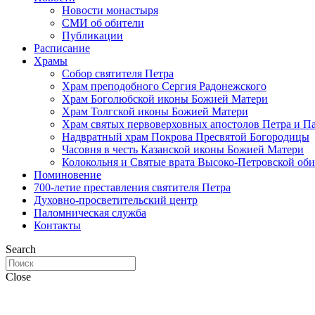
Новости монастыря
СМИ об обители
Публикации
Расписание
Храмы
Собор святителя Петра
Храм преподобного Сергия Радонежского
Храм Боголюбской иконы Божией Матери
Храм Толгской иконы Божией Матери
Храм святых первоверховных апостолов Петра и П
Надвратный храм Покрова Пресвятой Богородицы
Часовня в честь Казанской иконы Божией Матери
Колокольня и Святые врата Высоко-Петровской об
Поминовение
700-летие преставления святителя Петра
Духовно-просветительский центр
Паломническая служба
Контакты
Search
Close