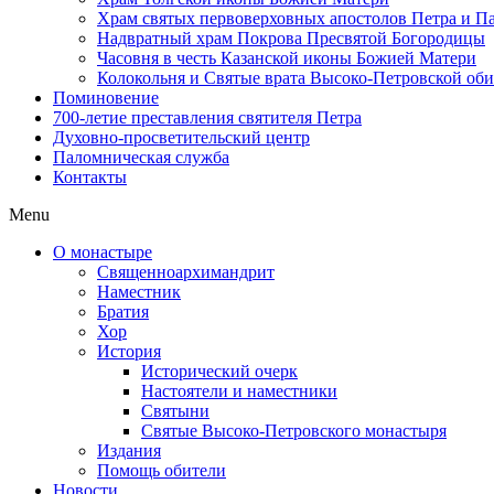
Храм святых первоверховных апостолов Петра и П
Надвратный храм Покрова Пресвятой Богородицы
Часовня в честь Казанской иконы Божией Матери
Колокольня и Святые врата Высоко-Петровской об
Поминовение
700-летие преставления святителя Петра
Духовно-просветительский центр
Паломническая служба
Контакты
Menu
О монастыре
Священноархимандрит
Наместник
Братия
Хор
История
Исторический очерк
Настоятели и наместники
Святыни
Святые Высоко-Петровского монастыря
Издания
Помощь обители
Новости