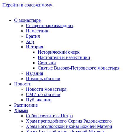
Перейти к содержимому
О монастыре
Священноархимандрит
Наместник
Братия
Хор
История
Исторический очерк
Настоятели и наместники
Святыни
Святые Высоко-Петровского монастыря
Издания
Помощь обители
Новости
Новости монастыря
СМИ об обители
Публикации
Расписание
Храмы
Собор святителя Петра
Храм преподобного Сергия Радонежского
Храм Боголюбской иконы Божией Матери
Храм Толгской иконы Божией Матери