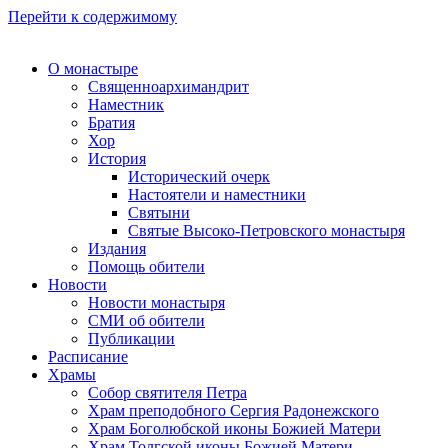
Перейти к содержимому
О монастыре
Священноархимандрит
Наместник
Братия
Хор
История
Исторический очерк
Настоятели и наместники
Святыни
Святые Высоко-Петровского монастыря
Издания
Помощь обители
Новости
Новости монастыря
СМИ об обители
Публикации
Расписание
Храмы
Собор святителя Петра
Храм преподобного Сергия Радонежского
Храм Боголюбской иконы Божией Матери
Храм Толгской иконы Божией Матери