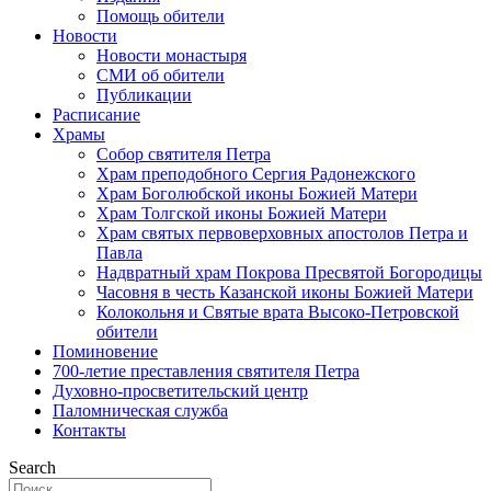
Помощь обители
Новости
Новости монастыря
СМИ об обители
Публикации
Расписание
Храмы
Собор святителя Петра
Храм преподобного Сергия Радонежского
Храм Боголюбской иконы Божией Матери
Храм Толгской иконы Божией Матери
Храм святых первоверховных апостолов Петра и
Павла
Надвратный храм Покрова Пресвятой Богородицы
Часовня в честь Казанской иконы Божией Матери
Колокольня и Святые врата Высоко-Петровской
обители
Поминовение
700-летие преставления святителя Петра
Духовно-просветительский центр
Паломническая служба
Контакты
Search