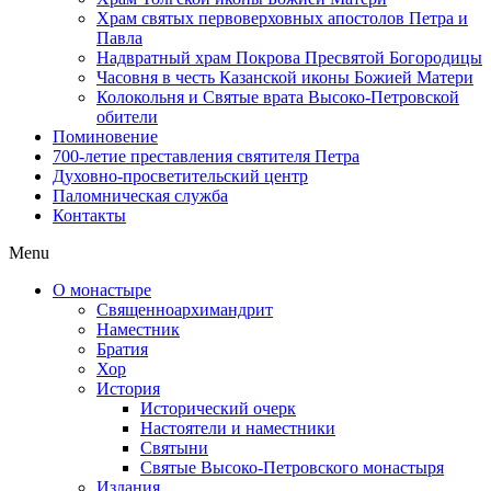
Храм святых первоверховных апостолов Петра и
Павла
Надвратный храм Покрова Пресвятой Богородицы
Часовня в честь Казанской иконы Божией Матери
Колокольня и Святые врата Высоко-Петровской
обители
Поминовение
700-летие преставления святителя Петра
Духовно-просветительский центр
Паломническая служба
Контакты
Menu
О монастыре
Священноархимандрит
Наместник
Братия
Хор
История
Исторический очерк
Настоятели и наместники
Святыни
Святые Высоко-Петровского монастыря
Издания