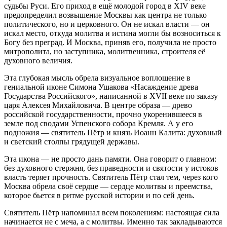
судьбы Руси. Его приход в ещё молодой город в XIV веке
предопределил возвышение Москвы как центра не только
политического, но и церковного. Он не искал власти — он
искал место, откуда молитва и истина могли бы возноситься к
Богу без преград. И Москва, приняв его, получила не просто
митрополита, но заступника, молитвенника, строителя её
духовного величия.
Эта глубокая мысль обрела визуальное воплощение в
гениальной иконе Симона Ушакова «Насаждение древа
Государства Российского», написанной в XVII веке по заказу
царя Алексея Михайловича. В центре образа — древо
российской государственности, прочно укоренившееся в
земле под сводами Успенского собора Кремля. А у его
подножия — святитель Пётр и князь Иоанн Калита: духовный
и светский столпы грядущей державы.
Эта икона — не просто дань памяти. Она говорит о главном:
без духовного стержня, без праведности и святости у истоков
власть теряет прочность. Святитель Пётр стал тем, через кого
Москва обрела своё сердце — сердце молитвы и преемства,
которое бьется в ритме русской истории и по сей день.
Святитель Пётр напоминал всем поколениям: настоящая сила
начинается не с меча, а с молитвы. Именно так закладываются