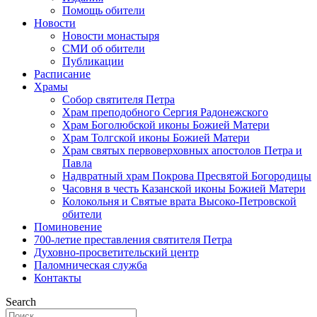
Помощь обители
Новости
Новости монастыря
СМИ об обители
Публикации
Расписание
Храмы
Собор святителя Петра
Храм преподобного Сергия Радонежского
Храм Боголюбской иконы Божией Матери
Храм Толгской иконы Божией Матери
Храм святых первоверховных апостолов Петра и
Павла
Надвратный храм Покрова Пресвятой Богородицы
Часовня в честь Казанской иконы Божией Матери
Колокольня и Святые врата Высоко-Петровской
обители
Поминовение
700-летие преставления святителя Петра
Духовно-просветительский центр
Паломническая служба
Контакты
Search