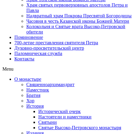
Храм святых первоверховных апостолов Петра и
Павла
Надвратный храм Покрова Пресвятой Богородицы
Часовня в честь Казанской иконы Божией Матери
Колокольня и Святые врата Высоко-Петровской
обители
Поминовение
700-летие преставления святителя Петра
Духовно-просветительский центр
Паломническая служба
Контакты
Menu
О монастыре
Священноархимандрит
Наместник
Братия
Хор
История
Исторический очерк
Настоятели и наместники
Святыни
Святые Высоко-Петровского монастыря
Издания