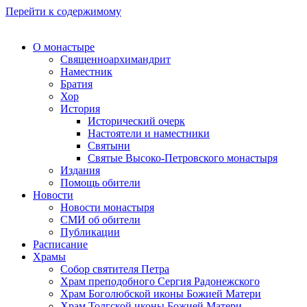
Перейти к содержимому
О монастыре
Священноархимандрит
Наместник
Братия
Хор
История
Исторический очерк
Настоятели и наместники
Святыни
Святые Высоко-Петровского монастыря
Издания
Помощь обители
Новости
Новости монастыря
СМИ об обители
Публикации
Расписание
Храмы
Собор святителя Петра
Храм преподобного Сергия Радонежского
Храм Боголюбской иконы Божией Матери
Храм Толгской иконы Божией Матери