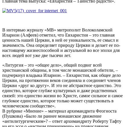
Главная тема выпуска: «Евхаристия – Таинство радости».
В интервью журналу «МВ» митрополит Волоколамский
Иларион (Алфеев) отметил, что Евхаристия – это главная
ценность нашей Церкви, в ней ее уникальность, ее смысл и
значимость.
Она определяет природу Церкви и делает ее по-
настоящему жизнеспособной и актуальной во все эпохи для
всех людей вот уже две тысячи лет.
«Литургия – это «общее дело», общий подвиг всей
христианской общины, в том числе монашеской обители, –
подчеркнул владыка Иларион. – Евхаристия, как общее дело
Церкви, на протяжении веков соединяла и соединяет членов
Церкви «друг ко другу». И это не абстрактное единство. Это
единство, которое глубже культурных и даже родственных
связей: это единство жизни во Христе, самое сильное и самое
глубокое единство, которое только может существовать в
человеческом сообществе».
В рубрике «Мнение» – материал архимандрита Феогноста
(Пушкова) «Было ли раннее монашеское движение
«антилитургическим»? – ответ архимандриту Роберту Тафту
на его эссе о «частном причащении» на православном