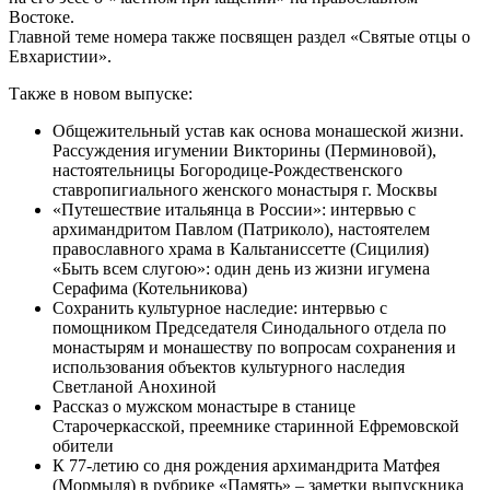
Востоке.
Главной теме номера также посвящен раздел «Святые отцы о
Евхаристии».
Также в новом выпуске:
Общежительный устав как основа монашеской жизни.
Рассуждения игумении Викторины (Перминовой),
настоятельницы Богородице-Рождественского
ставропигиального женского монастыря г. Москвы
«Путешествие итальянца в России»: интервью с
архимандритом Павлом (Патриколо), настоятелем
православного храма в Кальтаниссетте (Сицилия)
«Быть всем слугою»: один день из жизни игумена
Серафима (Котельникова)
Сохранить культурное наследие: интервью с
помощником Председателя Синодального отдела по
монастырям и монашеству по вопросам сохранения и
использования объектов культурного наследия
Светланой Анохиной
Рассказ о мужском монастыре в станице
Старочеркасской, преемнике старинной Ефремовской
обители
К 77-летию со дня рождения архимандрита Матфея
(Мормыля) в рубрике «Память» – заметки выпускника