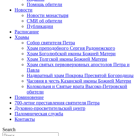
Помощь обители
Новости
Новости монастыря
СМИ об обители
Публикации
Расписание
Храмы
Собор святителя Петра
Храм преподобного Сергия Радонежского
Храм Боголюбской иконы Божией Матери
Храм Толгской иконы Божией Матери
Храм святых первоверховных апостолов Петра и
Павла
Надвратный храм Покрова Пресвятой Богородицы
Часовня в честь Казанской иконы Божией Матери
Колокольня и Святые врата Высоко-Петровской
обители
Поминовение
700-летие преставления святителя Петра
Духовно-просветительский центр
Паломническая служба
Контакты
Search