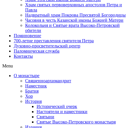
Храм святых первоверховных апостолов Петра и
Павла
Надвратный храм Покрова Пресвятой Богородицы
Часовня в честь Казанской иконы Божией Матери
Колокольня и Святые врата Высоко-Петровской
обители
Поминовение
700-летие преставления святителя Петра
Духовно-просветительский центр
Паломническая служба
Контакты
Menu
О монастыре
Священноархимандрит
Наместник
Братия
Хор
История
Исторический очерк
Настоятели и наместники
Святыни
Святые Высоко-Петровского монастыря
Издания