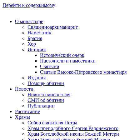
Перейти к содержимому
О монастыре
Священноархимандрит
Наместник
Братия
Хор
История
Исторический очерк
Настоятели и наместники
Святыни
Святые Высоко-Петровского монастыря
Издания
Помощь обители
Новости
Новости монастыря
СМИ об обители
Публикации
Расписание
Храмы
Собор святителя Петра
Храм преподобного Сергия Радонежского
Храм Боголюбской иконы Божией Матери
Храм Толгской иконы Божией Матери