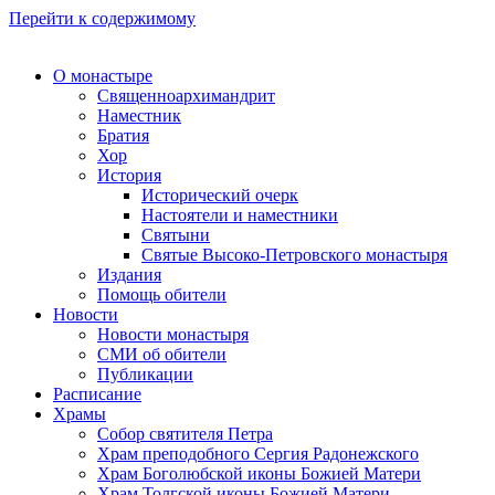
Перейти к содержимому
О монастыре
Священноархимандрит
Наместник
Братия
Хор
История
Исторический очерк
Настоятели и наместники
Святыни
Святые Высоко-Петровского монастыря
Издания
Помощь обители
Новости
Новости монастыря
СМИ об обители
Публикации
Расписание
Храмы
Собор святителя Петра
Храм преподобного Сергия Радонежского
Храм Боголюбской иконы Божией Матери
Храм Толгской иконы Божией Матери