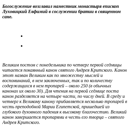
Богослужение возглавил наместник монастыря епископ
Луховицкий Евфимий в сослужении братии в священном
сане.
Великим постом с понедельника по четверг первой седмицы
читается покаянный канон святого Андрея Критского. Канон
этот назван Великим как по множеству мыслей и
воспоминаний, в нем заключенных, так и по количеству
содержащихся в нем тропарей – около 250 (в обычных
канонах их около 30). Для чтения на первой седмице поста
канон разделяется на четыре части, по числу дней. В среду и
четверг к Великому канону прибавляется несколько тропарей в
честь преподобной Марии Египетской, пришедшей из
глубокого духовного падения к высокому благочестию. Великий
канон завершается тропарями в честь его творца – святого
Андрея Критского.