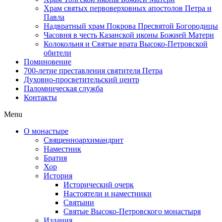
Храм святых первоверховных апостолов Петра и
Павла
Надвратный храм Покрова Пресвятой Богородицы
Часовня в честь Казанской иконы Божией Матери
Колокольня и Святые врата Высоко-Петровской
обители
Поминовение
700-летие преставления святителя Петра
Духовно-просветительский центр
Паломническая служба
Контакты
Menu
О монастыре
Священноархимандрит
Наместник
Братия
Хор
История
Исторический очерк
Настоятели и наместники
Святыни
Святые Высоко-Петровского монастыря
Издания