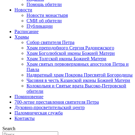
Помощь обители
Новости
Новости монастыря
СМИ об обители
Публикации
Расписание
Храмы
Собор святителя Петра
Храм преподобного Сергия Радонежского
Храм Боголюбской иконы Божией Матери
Храм Толгской иконы Божией Матери
Храм святых первоверховных апостолов Петра и
Павла
Надвратный храм Покрова Пресвятой Богородицы
Часовня в честь Казанской иконы Божией Матери
Колокольня и Святые врата Высоко-Петровской
обители
Поминовение
700-летие преставления святителя Петра
Духовно-просветительский центр
Паломническая служба
Контакты
Search