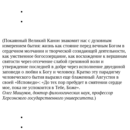
(Покаянный Великий Канон знакомит нас с духовным
измерением бытия: жизнь как стояние перед вечным Богом в
сердечном молчании и творческой созидающей деятельности,
как умственное богосозерцание, как восхождение к вершинам
святости через отсечение слабой греховной воли и
утверждение последней в добре через исполнение двуединой
заповеди о любви к Богу и человеку. Кратко эту парадигму
человеческого бытия выразил еще блаженный Августин в
своей «Исповеди»: «До тех пор пребудет в смятении сердце
мое, пока не успокоится в Тебе, Боже».
Олег Мишуков, доктор филологических наук, профессор
Херсонского государственного университета
.)