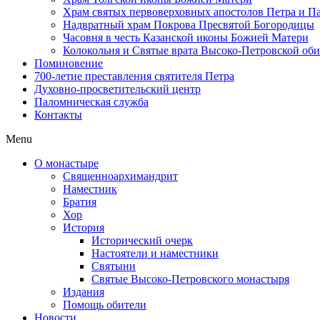
Храм святых первоверховных апостолов Петра и П
Надвратный храм Покрова Пресвятой Богородицы
Часовня в честь Казанской иконы Божией Матери
Колокольня и Святые врата Высоко-Петровской об
Поминовение
700-летие преставления святителя Петра
Духовно-просветительский центр
Паломническая служба
Контакты
Menu
О монастыре
Священноархимандрит
Наместник
Братия
Хор
История
Исторический очерк
Настоятели и наместники
Святыни
Святые Высоко-Петровского монастыря
Издания
Помощь обители
Новости