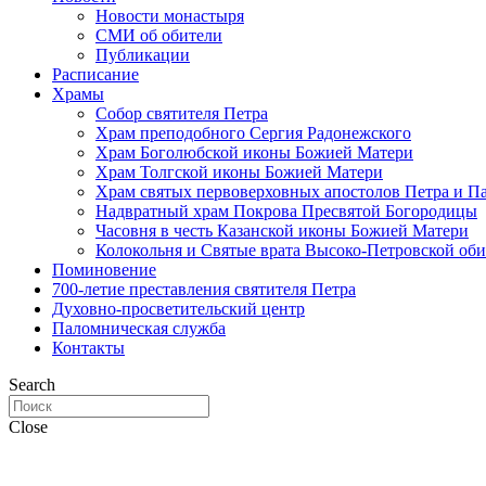
Новости монастыря
СМИ об обители
Публикации
Расписание
Храмы
Собор святителя Петра
Храм преподобного Сергия Радонежского
Храм Боголюбской иконы Божией Матери
Храм Толгской иконы Божией Матери
Храм святых первоверховных апостолов Петра и П
Надвратный храм Покрова Пресвятой Богородицы
Часовня в честь Казанской иконы Божией Матери
Колокольня и Святые врата Высоко-Петровской об
Поминовение
700-летие преставления святителя Петра
Духовно-просветительский центр
Паломническая служба
Контакты
Search
Close