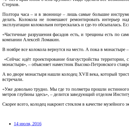
Стерхов.
Полтора часа – и в звоннице – лишь самые большие инструме
делать. Колокола не помешают ремонтировать интерьер над
эксплуатации колокольня потрескалась и где-то обсыпалась. Есл
«Частичные разрушения фасадов есть, и трещины есть по само
компании Алексей Ломакин.
В ноябре все колокола вернутся на место. А пока в монастыре 
«Сейчас идёт проектирование благоустройства территории, 
монастыря», – объясняет наместник Высоко-Петровского став
А во дворе монастыря нашли колодец XVII века, который трист
встречали.
«Уже довольно трудно. Мы где то полметра прошли истинного к
метров глубины здесь», – делится заведующий отделом Инстит
Скорее всего, колодец накроют стеклом в качестве музейного э
14 июля, 2016