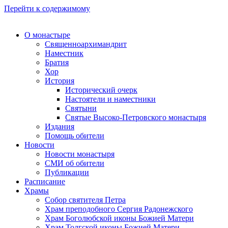
Перейти к содержимому
О монастыре
Священноархимандрит
Наместник
Братия
Хор
История
Исторический очерк
Настоятели и наместники
Святыни
Святые Высоко-Петровского монастыря
Издания
Помощь обители
Новости
Новости монастыря
СМИ об обители
Публикации
Расписание
Храмы
Собор святителя Петра
Храм преподобного Сергия Радонежского
Храм Боголюбской иконы Божией Матери
Храм Толгской иконы Божией Матери