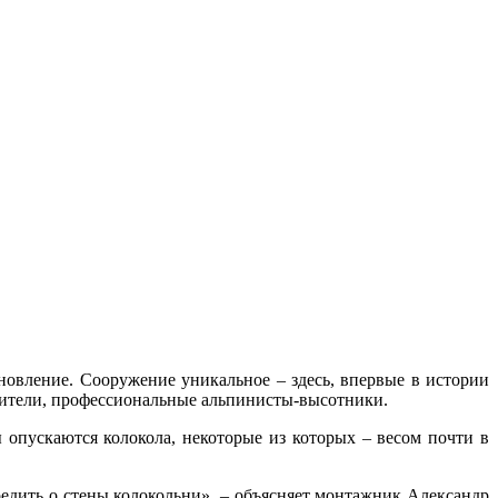
новление. Сооружение уникальное – здесь, впервые в истории
роители, профессиональные альпинисты-высотники.
ы опускаются колокола, некоторые из которых – весом почти в
редить о стены колокольни», – объясняет монтажник Александр