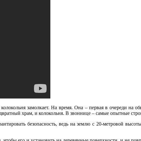
колокольня замолкает. На время. Она – первая в очереди на об
надвратный храм, и колокольня. В звоннице – самые опытные ст
арантировать безопасность, ведь на землю с 20-метровой высот
е, чтобы его и установить на деревянные поверхности, и не пов