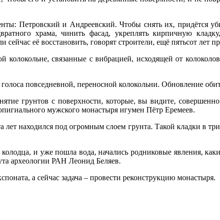
нты: Петровский и Андреевский. Чтобы снять их, придётся уби
вратного храма, чинить фасад, укреплять кирпичную кладку,
и сейчас её восстановить, говорят строители, ещё пятьсот лет пр
й колокольне, связанные с вибрацией, исходящей от колоколов
– голоса повседневной, переносной колокольни. Обновление обит
снятие грунтов с поверхности, которые, вы видите, совершенн
ропигиального мужского монастыря игумен Пётр Еремеев.
а лет находился под огромным слоем грунта. Такой кладки в тр
олодца, и уже пошла вода, начались родниковые явления, какие
ута археологии РАН Леонид Беляев.
кспоната, а сейчас задача – провести реконструкцию монастыря.