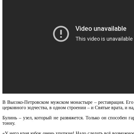
В Высоко-Петровском мужском монастыре – реставрация. Его 
церковного зодчества, в одном строении – и Святые врата, и 
Булинь – узел, который не развяжется. Только он способен г
тонну.
«У него края юбок очень хрупкие! Надо сделать всё возможно