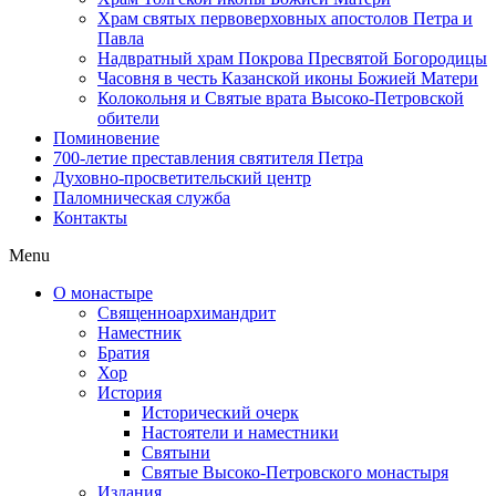
Храм святых первоверховных апостолов Петра и
Павла
Надвратный храм Покрова Пресвятой Богородицы
Часовня в честь Казанской иконы Божией Матери
Колокольня и Святые врата Высоко-Петровской
обители
Поминовение
700-летие преставления святителя Петра
Духовно-просветительский центр
Паломническая служба
Контакты
Menu
О монастыре
Священноархимандрит
Наместник
Братия
Хор
История
Исторический очерк
Настоятели и наместники
Святыни
Святые Высоко-Петровского монастыря
Издания