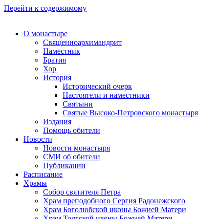
Перейти к содержимому
О монастыре
Священноархимандрит
Наместник
Братия
Хор
История
Исторический очерк
Настоятели и наместники
Святыни
Святые Высоко-Петровского монастыря
Издания
Помощь обители
Новости
Новости монастыря
СМИ об обители
Публикации
Расписание
Храмы
Собор святителя Петра
Храм преподобного Сергия Радонежского
Храм Боголюбской иконы Божией Матери
Храм Толгской иконы Божией Матери