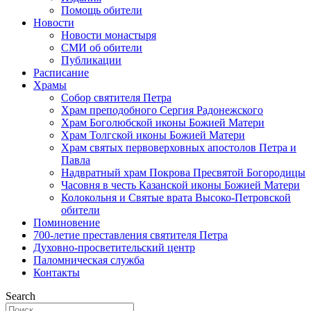
Помощь обители
Новости
Новости монастыря
СМИ об обители
Публикации
Расписание
Храмы
Собор святителя Петра
Храм преподобного Сергия Радонежского
Храм Боголюбской иконы Божией Матери
Храм Толгской иконы Божией Матери
Храм святых первоверховных апостолов Петра и
Павла
Надвратный храм Покрова Пресвятой Богородицы
Часовня в честь Казанской иконы Божией Матери
Колокольня и Святые врата Высоко-Петровской
обители
Поминовение
700-летие преставления святителя Петра
Духовно-просветительский центр
Паломническая служба
Контакты
Search