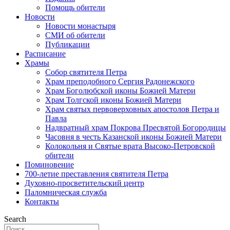
Помощь обители
Новости
Новости монастыря
СМИ об обители
Публикации
Расписание
Храмы
Собор святителя Петра
Храм преподобного Сергия Радонежского
Храм Боголюбской иконы Божией Матери
Храм Толгской иконы Божией Матери
Храм святых первоверховных апостолов Петра и
Павла
Надвратный храм Покрова Пресвятой Богородицы
Часовня в честь Казанской иконы Божией Матери
Колокольня и Святые врата Высоко-Петровской
обители
Поминовение
700-летие преставления святителя Петра
Духовно-просветительский центр
Паломническая служба
Контакты
Search