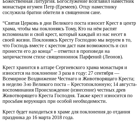
Божественная Литургия. Богослужение возглавил наместник
монастыря игумен Петр (Еремеев). Отцу наместнику
сослужила братии обители в священном сане.
“Святая Церковь в дни Великого поста износит Крест в центр
храма, чтобы мы поклоняясь Тому, Кто на нём распят
вспоминали и свой крест, который каждый из нас несет в
своей жизни. Поклоняясь Кресту Господню мы веруем в то,
что Господь вместе с крестом даст нам возможность и сил
пронести его до конца” – отметил в проповеди на
запричастном стихе священноинок Парфений (Леонов).
Крест хранится в алтаре Сергиевского храма монастыря и
износится на поклонение 3 раза в году: 27 сентября —
Всемирное Воздвижение Честнаго и Животворящаго Креста;
в неделю 3-ю Великого поста – Крестопоклонную; 14 августа-
воспоминания Происхождение (изнесение) честных древ
Животворящего Креста Господня. Также крест износится по
просьбам верующих при особой необходимости.
Крест будет находиться в храме для поклонения до отдания
праздника до 16 марта 2018 года.