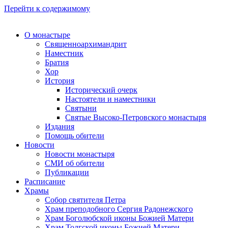
Перейти к содержимому
О монастыре
Священноархимандрит
Наместник
Братия
Хор
История
Исторический очерк
Настоятели и наместники
Святыни
Святые Высоко-Петровского монастыря
Издания
Помощь обители
Новости
Новости монастыря
СМИ об обители
Публикации
Расписание
Храмы
Собор святителя Петра
Храм преподобного Сергия Радонежского
Храм Боголюбской иконы Божией Матери
Храм Толгской иконы Божией Матери