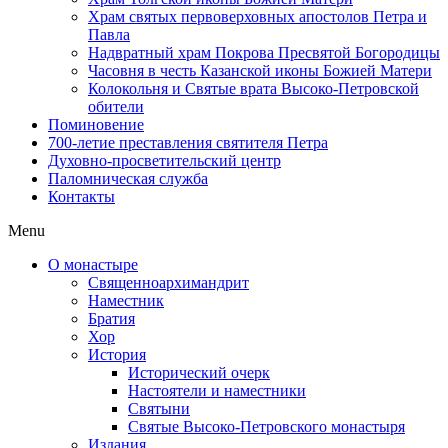
Храм святых первоверховных апостолов Петра и
Павла
Надвратный храм Покрова Пресвятой Богородицы
Часовня в честь Казанской иконы Божией Матери
Колокольня и Святые врата Высоко-Петровской
обители
Поминовение
700-летие преставления святителя Петра
Духовно-просветительский центр
Паломническая служба
Контакты
Menu
О монастыре
Священноархимандрит
Наместник
Братия
Хор
История
Исторический очерк
Настоятели и наместники
Святыни
Святые Высоко-Петровского монастыря
Издания