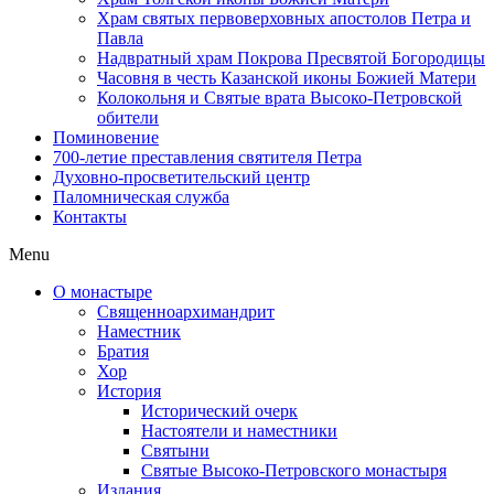
Храм святых первоверховных апостолов Петра и
Павла
Надвратный храм Покрова Пресвятой Богородицы
Часовня в честь Казанской иконы Божией Матери
Колокольня и Святые врата Высоко-Петровской
обители
Поминовение
700-летие преставления святителя Петра
Духовно-просветительский центр
Паломническая служба
Контакты
Menu
О монастыре
Священноархимандрит
Наместник
Братия
Хор
История
Исторический очерк
Настоятели и наместники
Святыни
Святые Высоко-Петровского монастыря
Издания