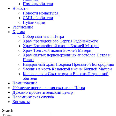
Помощь обители
Новости
Новости монастыря
СМИ об обители
Публикации
Расписание
Храмы
Собор святителя Петра
Храм преподобного Сергия Радонежского
Храм Боголюбской иконы Божией Матери
Храм Толгской иконы Божией Матери
Храм святых первоверховных апостолов Петра и
Павла
Надвратный храм Покрова Пресвятой Богородицы
Часовня в честь Казанской иконы Божией Матери
Колокольня и Святые врата Высоко-Петровской
обители
Поминовение
700-летие преставления святителя Петра
Духовно-просветительский центр
Паломническая служба
Контакты
Search