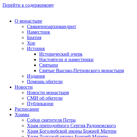
Перейти к содержимому
О монастыре
Священноархимандрит
Наместник
Братия
Хор
История
Исторический очерк
Настоятели и наместники
Святыни
Святые Высоко-Петровского монастыря
Издания
Помощь обители
Новости
Новости монастыря
СМИ об обители
Публикации
Расписание
Храмы
Собор святителя Петра
Храм преподобного Сергия Радонежского
Храм Боголюбской иконы Божией Матери
Храм Толгской иконы Божией Матери