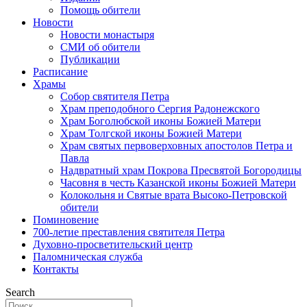
Помощь обители
Новости
Новости монастыря
СМИ об обители
Публикации
Расписание
Храмы
Собор святителя Петра
Храм преподобного Сергия Радонежского
Храм Боголюбской иконы Божией Матери
Храм Толгской иконы Божией Матери
Храм святых первоверховных апостолов Петра и
Павла
Надвратный храм Покрова Пресвятой Богородицы
Часовня в честь Казанской иконы Божией Матери
Колокольня и Святые врата Высоко-Петровской
обители
Поминовение
700-летие преставления святителя Петра
Духовно-просветительский центр
Паломническая служба
Контакты
Search