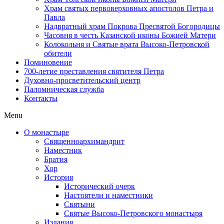
Храм святых первоверховных апостолов Петра и
Павла
Надвратный храм Покрова Пресвятой Богородицы
Часовня в честь Казанской иконы Божией Матери
Колокольня и Святые врата Высоко-Петровской
обители
Поминовение
700-летие преставления святителя Петра
Духовно-просветительский центр
Паломническая служба
Контакты
Menu
О монастыре
Священноархимандрит
Наместник
Братия
Хор
История
Исторический очерк
Настоятели и наместники
Святыни
Святые Высоко-Петровского монастыря
Издания