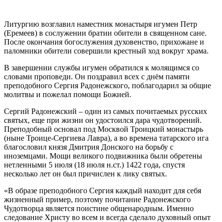
Литургию возглавил наместник монастыря игумен Петр
(Еремеев) в сослужении братии обители в священном сане.
После окончания богослужения духовенство, прихожане и
паломники обители совершили крестный ход вокруг храма.
В завершении службы игумен обратился к молящимся со
словами проповеди. Он поздравил всех с днём памяти
преподобного Сергия Радонежского, поблагодарил за общие
молитвы и пожелал помощи Божией.
Сергий Радонежский – один из самых почитаемых русских
святых, еще при жизни он удостоился дара чудотворений.
Преподобный основал под Москвой Троицкий монастырь
(ныне Троице-Сергиева Лавра), а во времена татарского ига
благословил князя Дмитрия Донского на борьбу с
иноземцами. Мощи великого подвижника были обретены
нетленными 5 июля (18 июля н.ст.) 1422 года, спустя
несколько лет он был причислен к лику святых.
«В образе преподобного Сергия каждый находит для себя
жизненный пример, поэтому почитание Радонежского
Чудотворца является поистине общенародным. Именно
следование Христу во всем и всегда сделало духовный опыт