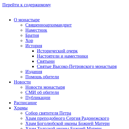
Перейти к содержимому
О монастыре
Священноархимандрит
Наместник
Братия
Хор
История
Исторический очерк
Настоятели и наместники
Святыни
Святые Высоко-Петровского монастыря
Издания
Помощь обители
Новости
Новости монастыря
СМИ об обители
Публикации
Расписание
Храмы
Собор святителя Петра
Храм преподобного Сергия Радонежского
Храм Боголюбской иконы Божией Матери
Храм Толгской иконы Божией Матери