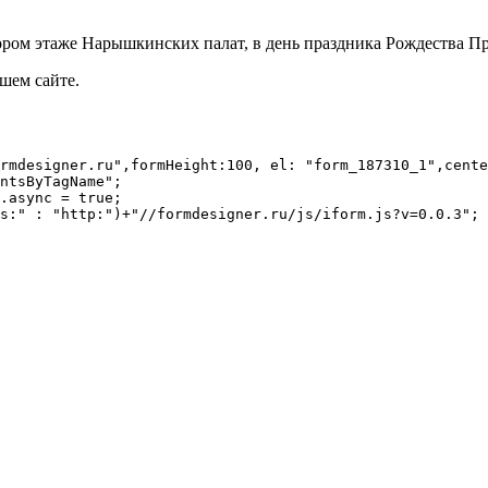
ром этаже Нарышкинских палат, в день праздника Рождества Пре
шем сайте.
rmdesigner.ru",formHeight:100, el: "form_187310_1",cente
ntsByTagName";

.async = true;

s:" : "http:")+"//formdesigner.ru/js/iform.js?v=0.0.3";
