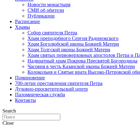
Новости монастыря
СМИ об обители
Публикации
Расписание
Храмы
Собор святителя Петра
Храм преподобного Сергия Радонежского
Храм Боголюбской иконы Божией Матери
Храм Толгской иконы Божией Матери
Храм святых первоверховных апостолов Петра и П
Надвратный храм Покрова Пресвятой Богородицы
Часовня в честь Казанской иконы Божией Матери
Колокольня и Святые врата Высоко-Петровской об
Поминовение
700-летие преставления святителя Петра
Духовно-просветительский центр
Паломническая служба
Контакты
Search
Close