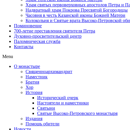
Храм святых первоверховных апостолов Петра и П
Надвратный храм Покрова Пресвятой Богородицы
Часовня в честь Казанской иконы Божией Матери
Колокольня и Святые врата Высоко-Петровской об
Поминовение
700-летие преставления святителя Петра
Духовно-просветительский центр
Паломническая служба
Контакты
Menu
О монастыре
Священноархимандрит
Наместник
Братия
Хор
История
Исторический очерк
Настоятели и наместники
Святыни
Святые Высоко-Петровского монастыря
Издания
Помощь обители
Новости