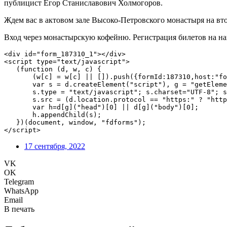
публицист Егор Станиславович Холмогоров.
Ждем вас в актовом зале Высоко-Петровского монастыря на вто
Вход через монастырскую кофейню. Регистрация билетов на на
<div id="form_187310_1"></div>

<script type="text/javascript">

   (function (d, w, c) {

       (w[c] = w[c] || []).push({formId:187310,host:"fo
       var s = d.createElement("script"), g = "getEleme
       s.type = "text/javascript"; s.charset="UTF-8"; s
       s.src = (d.location.protocol == "https:" ? "http
       var h=d[g]("head")[0] || d[g]("body")[0];

       h.appendChild(s);

   })(document, window, "fdforms");

</script>
17 сентября, 2022
VK
OK
Telegram
WhatsApp
Email
В печать