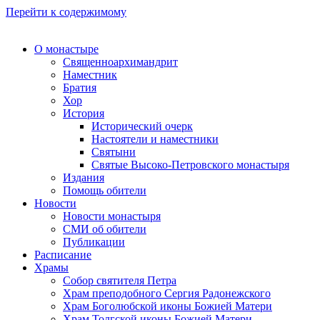
Перейти к содержимому
О монастыре
Священноархимандрит
Наместник
Братия
Хор
История
Исторический очерк
Настоятели и наместники
Святыни
Святые Высоко-Петровского монастыря
Издания
Помощь обители
Новости
Новости монастыря
СМИ об обители
Публикации
Расписание
Храмы
Собор святителя Петра
Храм преподобного Сергия Радонежского
Храм Боголюбской иконы Божией Матери
Храм Толгской иконы Божией Матери