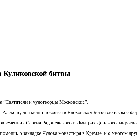
а Куликовской битвы
а “Святители и чудотворцы Московские”.
 Алексие, чьи мощи покоятся в Елоховском Богоявленском собор
современник Сергия Радонежского и Дмитрия Донского, миротво
помощи, о закладке Чудова монастыря в Кремле, и о многом др