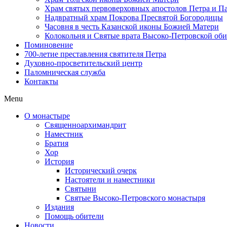
Храм святых первоверховных апостолов Петра и П
Надвратный храм Покрова Пресвятой Богородицы
Часовня в честь Казанской иконы Божией Матери
Колокольня и Святые врата Высоко-Петровской об
Поминовение
700-летие преставления святителя Петра
Духовно-просветительский центр
Паломническая служба
Контакты
Menu
О монастыре
Священноархимандрит
Наместник
Братия
Хор
История
Исторический очерк
Настоятели и наместники
Святыни
Святые Высоко-Петровского монастыря
Издания
Помощь обители
Новости