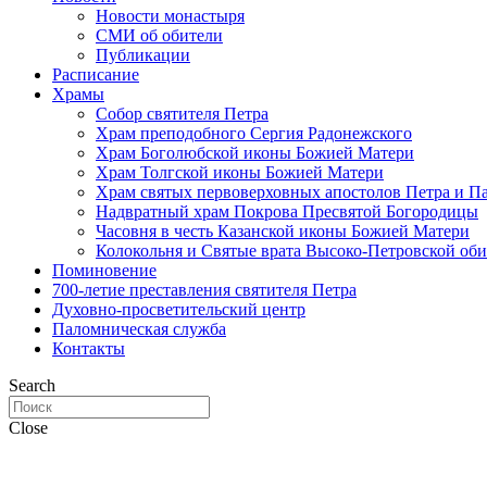
Новости монастыря
СМИ об обители
Публикации
Расписание
Храмы
Собор святителя Петра
Храм преподобного Сергия Радонежского
Храм Боголюбской иконы Божией Матери
Храм Толгской иконы Божией Матери
Храм святых первоверховных апостолов Петра и П
Надвратный храм Покрова Пресвятой Богородицы
Часовня в честь Казанской иконы Божией Матери
Колокольня и Святые врата Высоко-Петровской об
Поминовение
700-летие преставления святителя Петра
Духовно-просветительский центр
Паломническая служба
Контакты
Search
Close