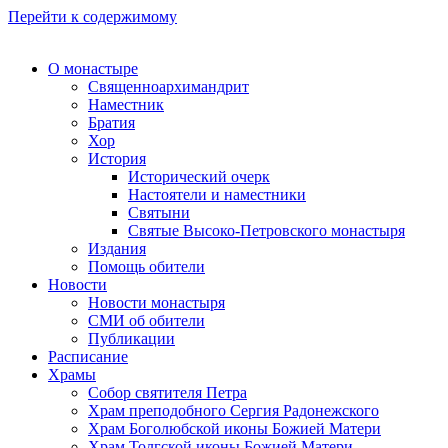
Перейти к содержимому
О монастыре
Священноархимандрит
Наместник
Братия
Хор
История
Исторический очерк
Настоятели и наместники
Святыни
Святые Высоко-Петровского монастыря
Издания
Помощь обители
Новости
Новости монастыря
СМИ об обители
Публикации
Расписание
Храмы
Собор святителя Петра
Храм преподобного Сергия Радонежского
Храм Боголюбской иконы Божией Матери
Храм Толгской иконы Божией Матери