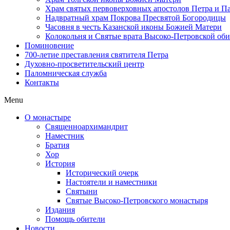
Храм святых первоверховных апостолов Петра и П
Надвратный храм Покрова Пресвятой Богородицы
Часовня в честь Казанской иконы Божией Матери
Колокольня и Святые врата Высоко-Петровской об
Поминовение
700-летие преставления святителя Петра
Духовно-просветительский центр
Паломническая служба
Контакты
Menu
О монастыре
Священноархимандрит
Наместник
Братия
Хор
История
Исторический очерк
Настоятели и наместники
Святыни
Святые Высоко-Петровского монастыря
Издания
Помощь обители
Новости