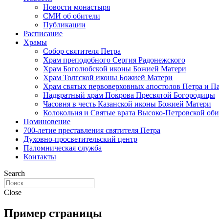
Новости монастыря
СМИ об обители
Публикации
Расписание
Храмы
Собор святителя Петра
Храм преподобного Сергия Радонежского
Храм Боголюбской иконы Божией Матери
Храм Толгской иконы Божией Матери
Храм святых первоверховных апостолов Петра и П
Надвратный храм Покрова Пресвятой Богородицы
Часовня в честь Казанской иконы Божией Матери
Колокольня и Святые врата Высоко-Петровской об
Поминовение
700-летие преставления святителя Петра
Духовно-просветительский центр
Паломническая служба
Контакты
Search
Close
Пример страницы