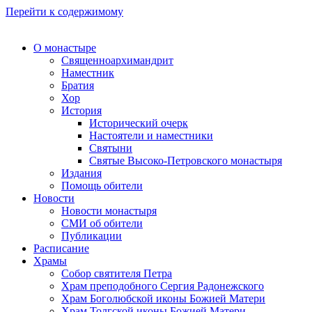
Перейти к содержимому
О монастыре
Священноархимандрит
Наместник
Братия
Хор
История
Исторический очерк
Настоятели и наместники
Святыни
Святые Высоко-Петровского монастыря
Издания
Помощь обители
Новости
Новости монастыря
СМИ об обители
Публикации
Расписание
Храмы
Собор святителя Петра
Храм преподобного Сергия Радонежского
Храм Боголюбской иконы Божией Матери
Храм Толгской иконы Божией Матери