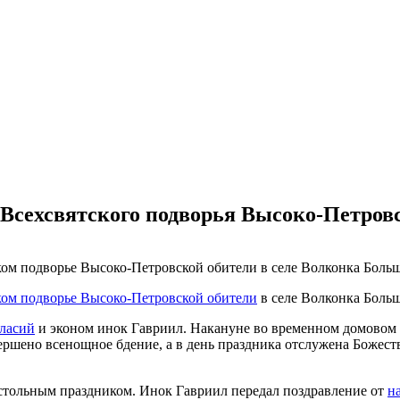
Всехсвятского подворья Высоко-Петров
ском подворье Высоко-Петровской обители в селе Волконка Боль
ом подворье Высоко-Петровской обители
в селе Волконка Боль
ласий
и эконом инок Гавриил. Накануне во временном домовом 
ршено всенощное бдение, а в день праздника отслужена Божеств
естольным праздником. Инок Гавриил передал поздравление от
н