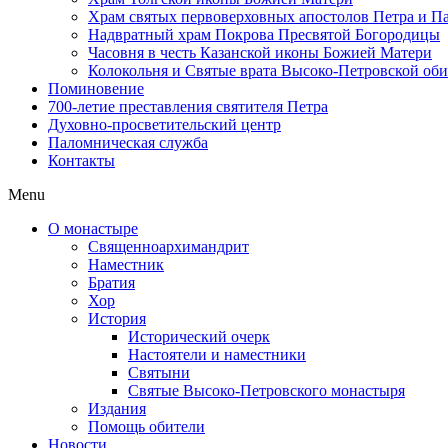
Храм святых первоверховных апостолов Петра и П
Надвратный храм Покрова Пресвятой Богородицы
Часовня в честь Казанской иконы Божией Матери
Колокольня и Святые врата Высоко-Петровской об
Поминовение
700-летие преставления святителя Петра
Духовно-просветительский центр
Паломническая служба
Контакты
Menu
О монастыре
Священноархимандрит
Наместник
Братия
Хор
История
Исторический очерк
Настоятели и наместники
Святыни
Святые Высоко-Петровского монастыря
Издания
Помощь обители
Новости