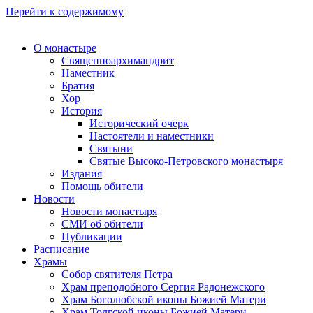
Перейти к содержимому
О монастыре
Священноархимандрит
Наместник
Братия
Хор
История
Исторический очерк
Настоятели и наместники
Святыни
Святые Высоко-Петровского монастыря
Издания
Помощь обители
Новости
Новости монастыря
СМИ об обители
Публикации
Расписание
Храмы
Собор святителя Петра
Храм преподобного Сергия Радонежского
Храм Боголюбской иконы Божией Матери
Храм Толгской иконы Божией Матери