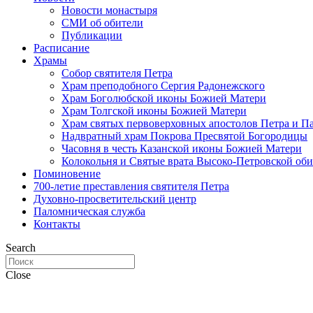
Новости монастыря
СМИ об обители
Публикации
Расписание
Храмы
Собор святителя Петра
Храм преподобного Сергия Радонежского
Храм Боголюбской иконы Божией Матери
Храм Толгской иконы Божией Матери
Храм святых первоверховных апостолов Петра и П
Надвратный храм Покрова Пресвятой Богородицы
Часовня в честь Казанской иконы Божией Матери
Колокольня и Святые врата Высоко-Петровской об
Поминовение
700-летие преставления святителя Петра
Духовно-просветительский центр
Паломническая служба
Контакты
Search
Close