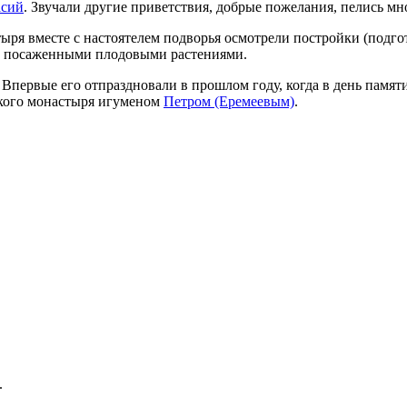
асий
. Звучали другие приветствия, добрые пожелания, пелись мн
тыря вместе с настоятелем подворья осмотрели постройки (под
но посаженными плодовыми растениями.
 Впервые его отпраздновали в прошлом году, когда в день памя
кого монастыря игуменом
Петром (Еремеевым)
.
.