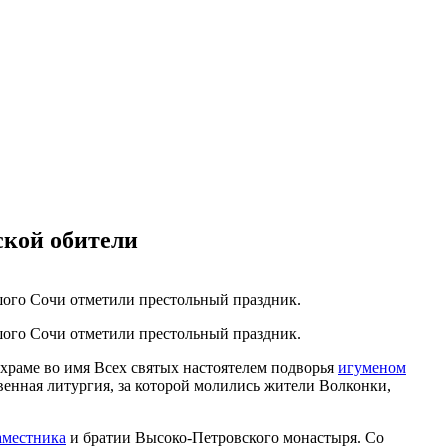
ской обители
шого Сочи отметили престольный праздник.
шого Сочи отметили престольный праздник.
храме во имя Всех святых настоятелем подворья
игуменом
енная литургия, за которой молились жители Волконки,
аместника
и братии Высоко-Петровского монастыря. Со