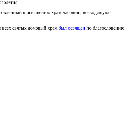
оголетия.
готовленный к освящению храм-часовню, возводящуюся
ти всех святых домовый храм
был освящен
по благословению