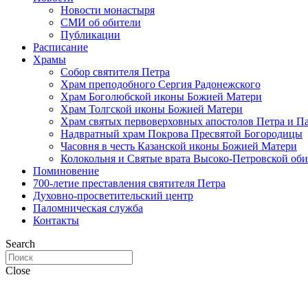
Новости монастыря
СМИ об обители
Публикации
Расписание
Храмы
Собор святителя Петра
Храм преподобного Сергия Радонежского
Храм Боголюбской иконы Божией Матери
Храм Толгской иконы Божией Матери
Храм святых первоверховных апостолов Петра и П
Надвратный храм Покрова Пресвятой Богородицы
Часовня в честь Казанской иконы Божией Матери
Колокольня и Святые врата Высоко-Петровской об
Поминовение
700-летие преставления святителя Петра
Духовно-просветительский центр
Паломническая служба
Контакты
Search
Close