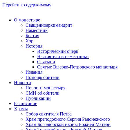
Перейти к содержимому
О монастыре
Священноархимандрит
Наместник
Братия
Хор
История
Исторический очерк
Настоятели и наместники
Святыни
Святые Высоко-Петровского монастыря
Издания
Помощь обители
Новости
Новости монастыря
СМИ об обители
Публикации
Расписание
Храмы
Собор святителя Петра
Храм преподобного Сергия Радонежского
Храм Боголюбской иконы Божией Матери
Храм Толгской иконы Божией Матери