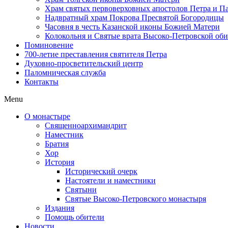
Храм святых первоверховных апостолов Петра и П
Надвратный храм Покрова Пресвятой Богородицы
Часовня в честь Казанской иконы Божией Матери
Колокольня и Святые врата Высоко-Петровской об
Поминовение
700-летие преставления святителя Петра
Духовно-просветительский центр
Паломническая служба
Контакты
Menu
О монастыре
Священноархимандрит
Наместник
Братия
Хор
История
Исторический очерк
Настоятели и наместники
Святыни
Святые Высоко-Петровского монастыря
Издания
Помощь обители
Новости