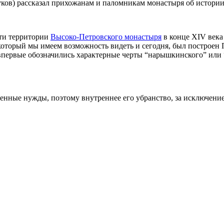
ков) рассказал прихожанам и паломникам монастыря об истори
сти территории
Высоко-Петровского монастыря
в конце XIV века
оторый мы имеем возможность видеть и сегодня, был построен П
впервые обозначились характерные черты “нарышкинского” или 
венные нужды, поэтому внутреннее его убранство, за исключени