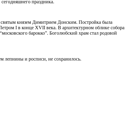
и сегодняшнего праздника.
 святым князем Димитрием Донским. Постройка была
етром I в конце XVII века. В архитектурном облике собора
“московского барокко”. Боголюбский храм стал родовой
ем лепнины и росписи, не сохранилось.