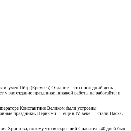
ря игумен Пётр (Еремеев).Отдание – это последний день
ет у вас отдание праздника; никакой работы не работайте; и
императоре Константине Великом были устроены
ковные праздники. Первыми — еще в IV веке — стали Пасха,
ения Христова, потому что воскресший Спаситель 40 дней был