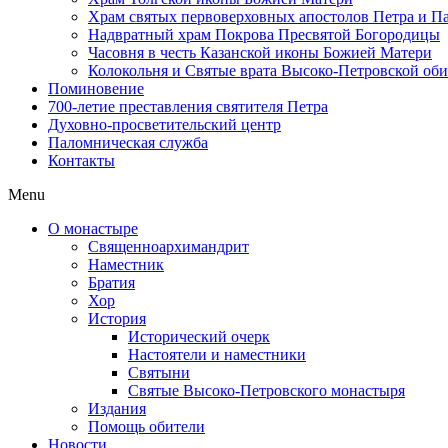
Храм святых первоверховных апостолов Петра и П
Надвратный храм Покрова Пресвятой Богородицы
Часовня в честь Казанской иконы Божией Матери
Колокольня и Святые врата Высоко-Петровской об
Поминовение
700-летие преставления святителя Петра
Духовно-просветительский центр
Паломническая служба
Контакты
Menu
О монастыре
Священноархимандрит
Наместник
Братия
Хор
История
Исторический очерк
Настоятели и наместники
Святыни
Святые Высоко-Петровского монастыря
Издания
Помощь обители
Новости