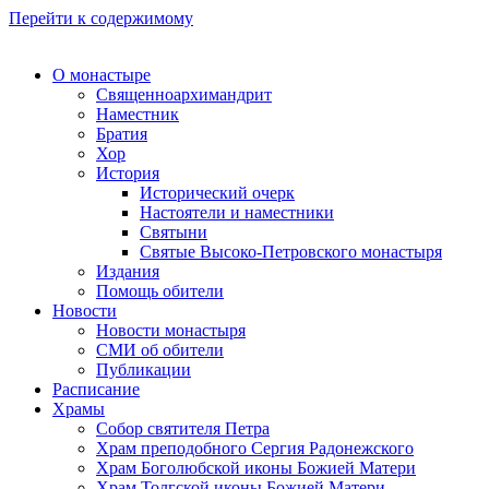
Перейти к содержимому
О монастыре
Священноархимандрит
Наместник
Братия
Хор
История
Исторический очерк
Настоятели и наместники
Святыни
Святые Высоко-Петровского монастыря
Издания
Помощь обители
Новости
Новости монастыря
СМИ об обители
Публикации
Расписание
Храмы
Собор святителя Петра
Храм преподобного Сергия Радонежского
Храм Боголюбской иконы Божией Матери
Храм Толгской иконы Божией Матери