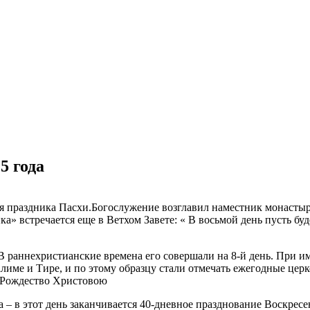
5 года
ния праздника Пасхи.Богослужение возглавил наместник монасты
а» встречается еще в Ветхом Завете: « В восьмой день пусть буд
 В раннехристианские времена его совершали на 8-й день. При 
име и Тире, и по этому образцу стали отмечать ежегодные цер
и Рождество Христовою
а – в этот день заканчивается 40-дневное празднование Воскрес