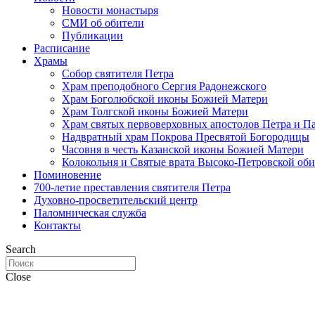
Новости монастыря
СМИ об обители
Публикации
Расписание
Храмы
Собор святителя Петра
Храм преподобного Сергия Радонежского
Храм Боголюбской иконы Божией Матери
Храм Толгской иконы Божией Матери
Храм святых первоверховных апостолов Петра и П
Надвратный храм Покрова Пресвятой Богородицы
Часовня в честь Казанской иконы Божией Матери
Колокольня и Святые врата Высоко-Петровской об
Поминовение
700-летие преставления святителя Петра
Духовно-просветительский центр
Паломническая служба
Контакты
Search
Close