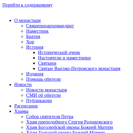
Перейти к содержимому
О монастыре
Священноархимандрит
Наместник
Братия
Хор
История
Исторический очерк
Настоятели и наместники
Святыни
Святые Высоко-Петровского монастыря
Издания
Помощь обители
Новости
Новости монастыря
СМИ об обители
Публикации
Расписание
Храмы
Собор святителя Петра
Храм преподобного Сергия Радонежского
Храм Боголюбской иконы Божией Матери
Храм Толгской иконы Божией Матери