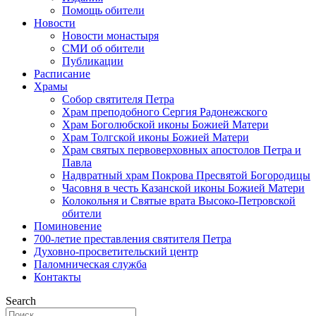
Помощь обители
Новости
Новости монастыря
СМИ об обители
Публикации
Расписание
Храмы
Собор святителя Петра
Храм преподобного Сергия Радонежского
Храм Боголюбской иконы Божией Матери
Храм Толгской иконы Божией Матери
Храм святых первоверховных апостолов Петра и
Павла
Надвратный храм Покрова Пресвятой Богородицы
Часовня в честь Казанской иконы Божией Матери
Колокольня и Святые врата Высоко-Петровской
обители
Поминовение
700-летие преставления святителя Петра
Духовно-просветительский центр
Паломническая служба
Контакты
Search