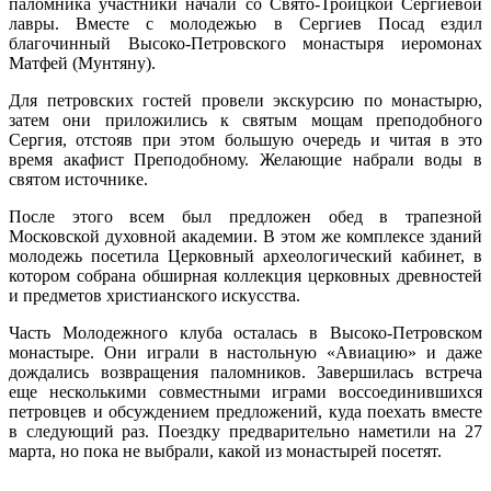
паломника участники начали со Свято-Троицкой Сергиевой
лавры. Вместе с молодежью в Сергиев Посад ездил
благочинный Высоко-Петровского монастыря иеромонах
Матфей (Мунтяну).
Для петровских гостей провели экскурсию по монастырю,
затем они приложились к святым мощам преподобного
Сергия
, отстояв при этом большую очередь и читая в это
время акафист Преподобному. Желающие набрали воды в
святом источнике.
После этого всем был предложен обед в трапезной
Московской духовной академии. В этом же комплексе зданий
молодежь посетила Церковный археологический кабинет, в
котором собрана обширная коллекция церковных древностей
и предметов христианского искусства.
Часть Молодежного клуба осталась в Высоко-Петровском
монастыре. Они играли в настольную «Авиацию» и даже
дождались возвращения паломников. Завершилась встреча
еще несколькими совместными играми воссоединившихся
петровцев и обсуждением предложений, куда поехать вместе
в следующий раз. Поездку предварительно наметили на 27
марта, но пока не выбрали, какой из монастырей посетят.