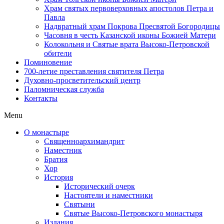
Храм святых первоверховных апостолов Петра и
Павла
Надвратный храм Покрова Пресвятой Богородицы
Часовня в честь Казанской иконы Божией Матери
Колокольня и Святые врата Высоко-Петровской
обители
Поминовение
700-летие преставления святителя Петра
Духовно-просветительский центр
Паломническая служба
Контакты
Menu
О монастыре
Священноархимандрит
Наместник
Братия
Хор
История
Исторический очерк
Настоятели и наместники
Святыни
Святые Высоко-Петровского монастыря
Издания