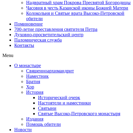
Надвратный храм Покрова Пресвятой Богородицы
Часовня в честь Казанской иконы Божией Матери
Колокольня и Святые врата Высоко-Петровской
обители
Поминовение
700-летие преставления святителя Петра
Духовно-просветительский центр
Паломническая служба
Контакты
Menu
О монастыре
Священноархимандрит
Наместник
Братия
Хор
История
Исторический очерк
Настоятели и наместники
Святыни
Святые Высоко-Петровского монастыря
Издания
Помощь обители
Новости