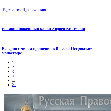
Торжество Православия
Великий покаянный канон Андрея Критского
Вечерня с чином прощения в Высоко-Петровском
монастыре
1
2
3
4
...
21