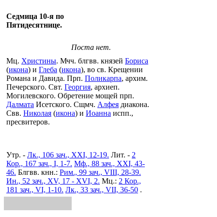
Седмица 10-я по
Пятидесятнице.
Поста нет.
Мц.
Христины
. Мчч. блгвв. князей
Бориса
(
икона
) и
Глеба
(
икона
), во св. Крещении
Романа и Давида. Прп.
Поликарпа
, архим.
Печерского. Свт.
Георгия
, архиеп.
Могилевского. Обретение мощей прп.
Далмата
Исетского. Сщмч.
Алфея
диакона.
Свв.
Николая
(
икона
) и
Иоанна
испп.,
пресвитеров.
Утр. -
Лк., 106 зач., XXI, 12-19.
Лит. -
2
Кор., 167 зач., I, 1-7.
Мф., 88 зач., XXI, 43-
46.
Блгвв. кнн.:
Рим., 99 зач., VIII, 28-39.
Ин., 52 зач., XV, 17 - XVI, 2.
Мц.:
2 Кор.,
181 зач., VI, 1-10.
Лк., 33 зач., VII, 36-50
.