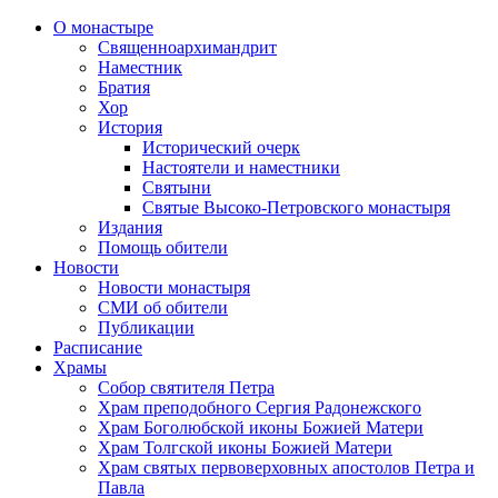
О монастыре
Священноархимандрит
Наместник
Братия
Хор
История
Исторический очерк
Настоятели и наместники
Святыни
Святые Высоко-Петровского монастыря
Издания
Помощь обители
Новости
Новости монастыря
СМИ об обители
Публикации
Расписание
Храмы
Собор святителя Петра
Храм преподобного Сергия Радонежского
Храм Боголюбской иконы Божией Матери
Храм Толгской иконы Божией Матери
Храм святых первоверховных апостолов Петра и
Павла