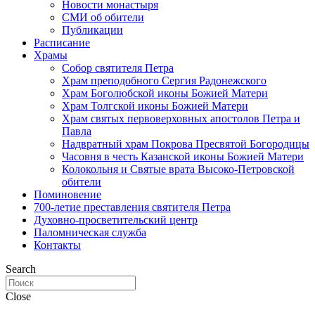
Новости монастыря
СМИ об обители
Публикации
Расписание
Храмы
Собор святителя Петра
Храм преподобного Сергия Радонежского
Храм Боголюбской иконы Божией Матери
Храм Толгской иконы Божией Матери
Храм святых первоверховных апостолов Петра и
Павла
Надвратный храм Покрова Пресвятой Богородицы
Часовня в честь Казанской иконы Божией Матери
Колокольня и Святые врата Высоко-Петровской
обители
Поминовение
700-летие преставления святителя Петра
Духовно-просветительский центр
Паломническая служба
Контакты
Search
Close