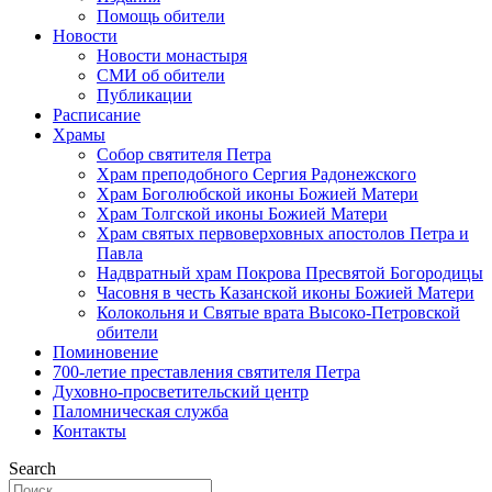
Помощь обители
Новости
Новости монастыря
СМИ об обители
Публикации
Расписание
Храмы
Собор святителя Петра
Храм преподобного Сергия Радонежского
Храм Боголюбской иконы Божией Матери
Храм Толгской иконы Божией Матери
Храм святых первоверховных апостолов Петра и
Павла
Надвратный храм Покрова Пресвятой Богородицы
Часовня в честь Казанской иконы Божией Матери
Колокольня и Святые врата Высоко-Петровской
обители
Поминовение
700-летие преставления святителя Петра
Духовно-просветительский центр
Паломническая служба
Контакты
Search