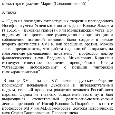
монастыря игумении Марии (Солодовниковой)
А также:
– “Одно из последних литературных творений преподобного
Иосифа, игумена Успенского монастыря на Волоке Ламском
(† 1515), – «Духовная грамота», или Монастырский устав. По-
видимому, это пространное руководство по организации и
соблюдению истинной киновии было создано в начале
второго десятилетия XVI в. как завещание братии. Можно
также предположить, что работа над книгой опиралась на
многолетние размышления писателя…” -профессор, доктор
филологических наук Владимир Михайлович Кириллин
исследует известное сочинение преподобного Иосифа
“Отвещание любозазорным” с позиции “авторской
самохарактеристи
ки”
-В конце XV – начале XVI веков в русском обществе
происходит небывалый духовный и интеллектуальный
подъем, ставший прологом рождения великого Российского
царства. Одним из главных созидателей этого пути был
выдающийся отечественный религиозно-полит
ический
деятель преподобный Иосиф Волоцкий. Подробнее – в статье
профессора МГУ им.М.В.Ломоносов
а, доктора исторических
наук Сергея Вячеславовича Перевезенцева.