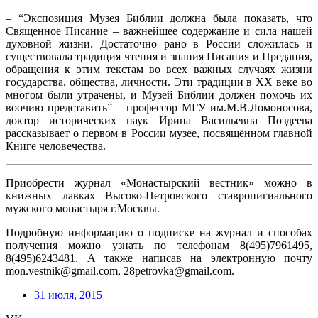
– “Экспозиция Музея Библии должна была показать, что
Священное Писание – важнейшее содержание и сила нашей
духовной жизни. Достаточно рано в России сложилась и
существовала традиция чтения и знания Писания и Предания,
обращения к этим текстам во всех важных случаях жизни
государства, общества, личности. Эти традиции в ХХ веке во
многом были утрачены, и Музей Библии должен помочь их
воочию представить” – профессор МГУ им.М.В.Ломоносов
а,
доктор исторических наук Ирина Васильевна Поздеева
рассказывает о первом в России музее, посвящённом главной
Книге человечества.
Приобрести журнал «Монастырский вестник» можно в
книжных лавках Высоко-Петровско
го ставропигиальног
о
мужского монастыря г.Москвы.
Подробную информацию о подписке на журнал и способах
получения можно узнать по телефонам 8(495)7961495,
8(495)6243481. А также написав на электронную почту
mon.vestnik@gmai
l.com, 28petrovka@gmail
.com.
31 июля, 2015