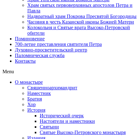
Храм святых первоверховных апостолов Петра и
Павла
Надвратный храм Покрова Пресвятой Богородицы
Часовня в честь Казанской иконы Божией Матери
Колокольня и Святые врата Высоко-Петровской
обители
Поминовение
700-летие преставления святителя Петра
Духовно-просветительский центр
Паломническая служба
Контакты
Menu
О монастыре
Священноархимандрит
Наместник
Братия
Хор
История
Исторический очерк
Настоятели и наместники
Святыни
Святые Высоко-Петровского монастыря
Издания