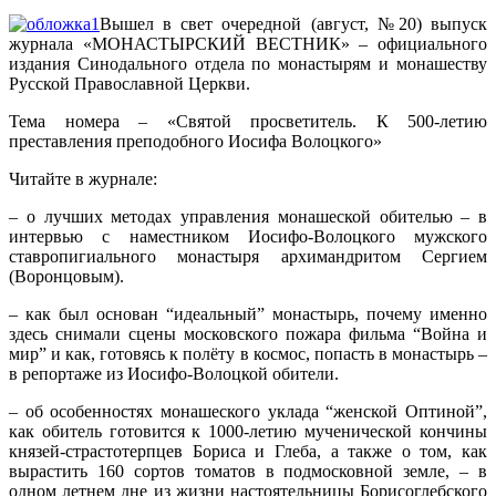
Вышел в свет очередной (август, №20) выпуск
журнала «МОНАСТЫРСКИЙ ВЕСТНИК» – официального
издания Синодального отдела по монастырям и монашеству
Русской Православной Церкви.
Тема номера – «Святой просветитель. К 500-летию
преставления преподобного Иосифа Волоцкого»
Читайте в журнале:
– о лучших методах управления монашеской обителью – в
интервью с наместником Иосифо-Волоцкого мужского
ставропигиальног
о монастыря архимандритом Сергием
(Воронцовым).
– как был основан “идеальный” монастырь, почему именно
здесь снимали сцены московского пожара фильма “Война и
мир” и как, готовясь к полёту в космос, попасть в монастырь –
в репортаже из Иосифо-Волоцкой обители.
– об особенностях монашеского уклада “женской Оптиной”,
как обитель готовится к 1000-летию мученической кончины
князей-страстоте
рпцев Бориса и Глеба, а также о том, как
вырастить 160 сортов томатов в подмосковной земле, – в
одном летнем дне из жизни настоятельницы Борисоглебского