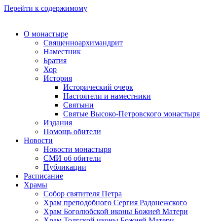
Перейти к содержимому
О монастыре
Священноархимандрит
Наместник
Братия
Хор
История
Исторический очерк
Настоятели и наместники
Святыни
Святые Высоко-Петровского монастыря
Издания
Помощь обители
Новости
Новости монастыря
СМИ об обители
Публикации
Расписание
Храмы
Собор святителя Петра
Храм преподобного Сергия Радонежского
Храм Боголюбской иконы Божией Матери
Храм Толгской иконы Божией Матери