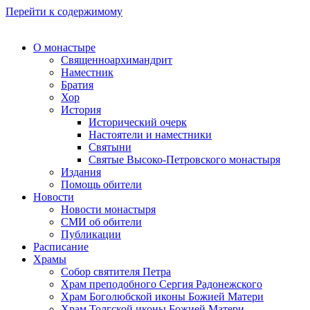
Перейти к содержимому
О монастыре
Священноархимандрит
Наместник
Братия
Хор
История
Исторический очерк
Настоятели и наместники
Святыни
Святые Высоко-Петровского монастыря
Издания
Помощь обители
Новости
Новости монастыря
СМИ об обители
Публикации
Расписание
Храмы
Собор святителя Петра
Храм преподобного Сергия Радонежского
Храм Боголюбской иконы Божией Матери
Храм Толгской иконы Божией Матери