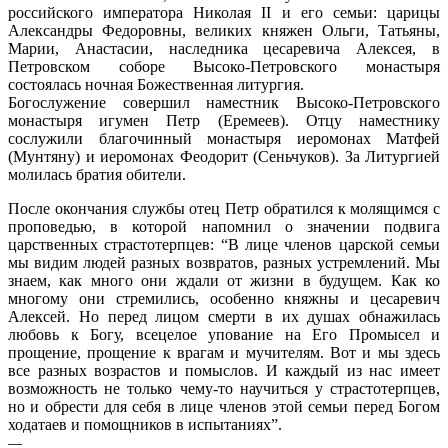
российского императора Николая II и его семьи: царицы
Александры Федоровны, великих княжен Ольги, Татьяны,
Марии, Анастасии, наследника цесаревича Алексея, в
Петровском соборе Высоко-Петровского монастыря
состоялась ночная Божественная литургия.
Богослужение совершил наместник Высоко-Петровского
монастыря игумен Петр (Еремеев). Отцу наместнику
сослужили благочинный монастыря иеромонах Матфей
(Мунтяну) и иеромонах Феодорит (Сеньчуков). За Литургией
молилась братия обители.
После окончания службы отец Петр обратился к молящимся с
проповедью, в которой напомнил о значении подвига
царственных страстотерпцев: “В лице членов царской семьи
мы видим людей разных возвратов, разных устремлений. Мы
знаем, как много они ждали от жизни в будущем. Как ко
многому они стремились, особенно княжны и цесаревич
Алексей. Но перед лицом смерти в их душах обнажилась
любовь к Богу, всецелое упование на Его Промысел и
прощение, прощение к врагам и мучителям. Вот и мы здесь
все разных возрастов и помыслов. И каждый из нас имеет
возможность не только чему-то научиться у страстотерпцев,
но и обрести для себя в лице членов этой семьи перед Богом
ходатаев и помощников в испытаниях”.
—