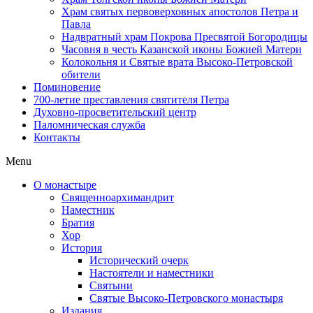
Храм святых первоверховных апостолов Петра и
Павла
Надвратный храм Покрова Пресвятой Богородицы
Часовня в честь Казанской иконы Божией Матери
Колокольня и Святые врата Высоко-Петровской
обители
Поминовение
700-летие преставления святителя Петра
Духовно-просветительский центр
Паломническая служба
Контакты
Menu
О монастыре
Священноархимандрит
Наместник
Братия
Хор
История
Исторический очерк
Настоятели и наместники
Святыни
Святые Высоко-Петровского монастыря
Издания