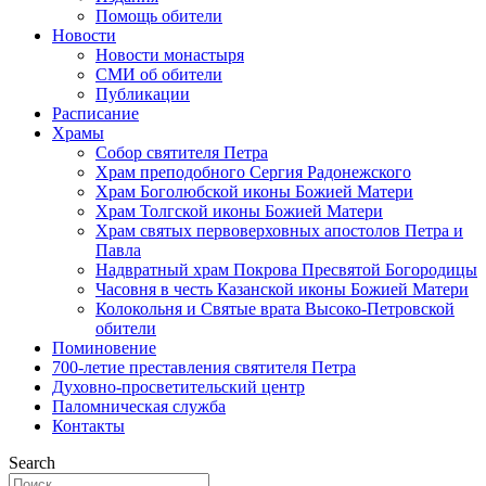
Помощь обители
Новости
Новости монастыря
СМИ об обители
Публикации
Расписание
Храмы
Собор святителя Петра
Храм преподобного Сергия Радонежского
Храм Боголюбской иконы Божией Матери
Храм Толгской иконы Божией Матери
Храм святых первоверховных апостолов Петра и
Павла
Надвратный храм Покрова Пресвятой Богородицы
Часовня в честь Казанской иконы Божией Матери
Колокольня и Святые врата Высоко-Петровской
обители
Поминовение
700-летие преставления святителя Петра
Духовно-просветительский центр
Паломническая служба
Контакты
Search