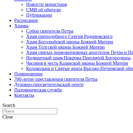
Новости монастыря
СМИ об обители
Публикации
Расписание
Храмы
Собор святителя Петра
Храм преподобного Сергия Радонежского
Храм Боголюбской иконы Божией Матери
Храм Толгской иконы Божией Матери
Храм святых первоверховных апостолов Петра и П
Надвратный храм Покрова Пресвятой Богородицы
Часовня в честь Казанской иконы Божией Матери
Колокольня и Святые врата Высоко-Петровской об
Поминовение
700-летие преставления святителя Петра
Духовно-просветительский центр
Паломническая служба
Контакты
Search
Close