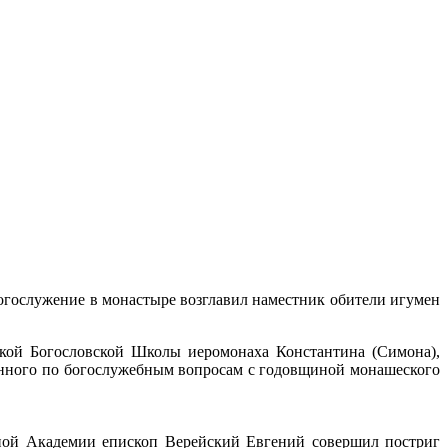
богослужение в монастыре возглавил наместник обители игумен
ской Богословской Школы иеромонаха Константина (Симона),
нного по богослужебным вопросам с годовщиной монашеского
вной Академии епископ Верейский Евгений совершил постриг