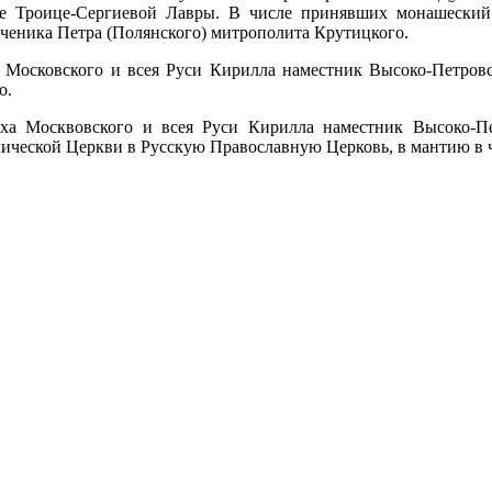
е Троице-Сергиевой Лавры. В числе принявших монашеский
ченика Петра (Полянского) митрополита Крутицкого.
а Московского и всея Руси Кирилла наместник Высоко-Петров
о.
ха Москвовского и всея Руси Кирилла наместник Высоко-Пе
ической Церкви в Русскую Православную Церковь, в мантию в ч