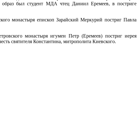
 образ был студент МДА чтец Даниил Еремеев, в постриге
ского монастыря епископ Зарайский Меркурий постриг Павла
тровского монастыря игумен Петр (Еремеев) постриг иерея
есть святителя Константина, митрополита Киевского.