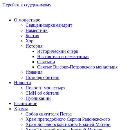
Перейти к содержимому
О монастыре
Священноархимандрит
Наместник
Братия
Хор
История
Исторический очерк
Настоятели и наместники
Святыни
Святые Высоко-Петровского монастыря
Издания
Помощь обители
Новости
Новости монастыря
СМИ об обители
Публикации
Расписание
Храмы
Собор святителя Петра
Храм преподобного Сергия Радонежского
Храм Боголюбской иконы Божией Матери
Храм Толгской иконы Божией Матери