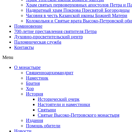
Храм святых первоверховных апостолов Петра и П
Надвратный храм Покрова Пресвятой Богородицы
Часовня в честь Казанской иконы Божией Матери
Колокольня и Святые врата Высоко-Петровской об
Поминовение
700-летие преставления святителя Петра
Духовно-просветительский центр
Паломническая служба
Контакты
Menu
О монастыре
Священноархимандрит
Наместник
Братия
Хор
История
Исторический очерк
Настоятели и наместники
Святыни
Святые Высоко-Петровского монастыря
Издания
Помощь обители
Новости