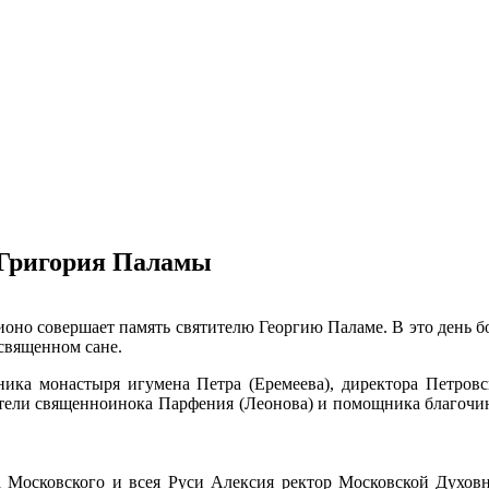
я Григория Паламы
ионо совершает память святителю Георгию Паламе. В это день 
 священном сане.
ника монастыря игумена Петра (Еремеева)
, директора Петров
тели священноинока Парфения (Леонова) и помощника благочи
а Московского и всея Руси Алексия ректор Московской Духо