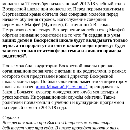
монастыря 17 сентября начался новый 2017/18 учебный год в
Воскресной школе при монастыре. Перед первым занятием в
Сергиевском храме обители был совершен молебен перед
началом обучения отроков.
Богослужение совершил
иеромонах Матфей (Мунтяну), благочинный Высоко-
Петровского монастыря. В завершение молебна отец Матфей
обратил внимание родителей на то что:
“в сердца и в умы
ваших детей в Воскресной школе будут вкладывать только
зерна, а то прорастут ли они и какие плоды принесут будет
зависеть только от атмосферы семьи и личного примера
родителей”.
После молебна в аудитории Воскресной школы прошло
организационное занятие с детьми и их родителями, в рамках
которого был представлен новый директор Воскресной
школы монастыря. По благословению наместника директором
школы назначен
инок Макарий (Семенюк)
, преподаватель
Закона Божьего, куратор молодежного клуба монастыря и
руководитель Информационной службы обители. Также
родителей познакомили с учебной и культурной программой
на первый семестр 2017/18 года.
Справка
Воскресная школа при Высоко-Петровском монастыре
действует уже три года. В школе проходят занятия раз в