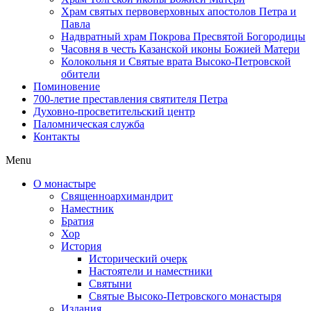
Храм святых первоверховных апостолов Петра и
Павла
Надвратный храм Покрова Пресвятой Богородицы
Часовня в честь Казанской иконы Божией Матери
Колокольня и Святые врата Высоко-Петровской
обители
Поминовение
700-летие преставления святителя Петра
Духовно-просветительский центр
Паломническая служба
Контакты
Menu
О монастыре
Священноархимандрит
Наместник
Братия
Хор
История
Исторический очерк
Настоятели и наместники
Святыни
Святые Высоко-Петровского монастыря
Издания