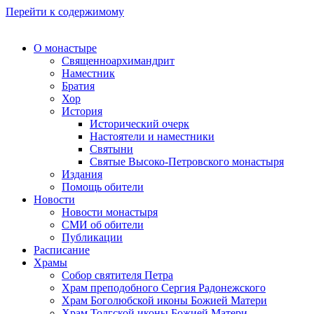
Перейти к содержимому
О монастыре
Священноархимандрит
Наместник
Братия
Хор
История
Исторический очерк
Настоятели и наместники
Святыни
Святые Высоко-Петровского монастыря
Издания
Помощь обители
Новости
Новости монастыря
СМИ об обители
Публикации
Расписание
Храмы
Собор святителя Петра
Храм преподобного Сергия Радонежского
Храм Боголюбской иконы Божией Матери
Храм Толгской иконы Божией Матери