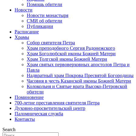
Помощь обители
Новости
Новости монастыря
СМИ об обители
Публикации
Расписание
Храмы
Собор святителя Петра
Храм преподобного Сергия Радонежского
Храм Боголюбской иконы Божией Матери
Храм Толгской иконы Божией Матери
Храм святых первоверховных апостолов Петра и
Павла
Надвратный храм Покрова Пресвятой Богородицы
Часовня в честь Казанской иконы Божией Матери
Колокольня и Святые врата Высоко-Петровской
обители
Поминовение
700-летие преставления святителя Петра
Духовно-просветительский центр
Паломническая служба
Контакты
Search