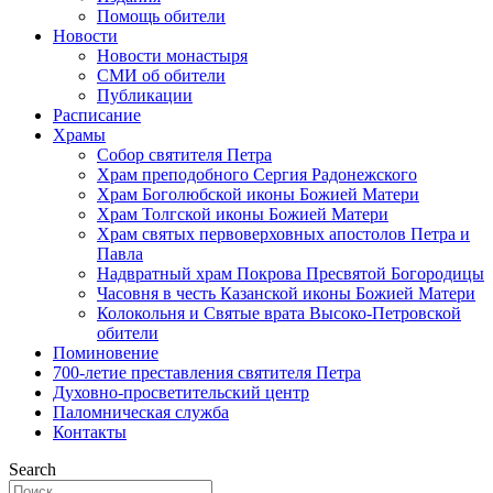
Помощь обители
Новости
Новости монастыря
СМИ об обители
Публикации
Расписание
Храмы
Собор святителя Петра
Храм преподобного Сергия Радонежского
Храм Боголюбской иконы Божией Матери
Храм Толгской иконы Божией Матери
Храм святых первоверховных апостолов Петра и
Павла
Надвратный храм Покрова Пресвятой Богородицы
Часовня в честь Казанской иконы Божией Матери
Колокольня и Святые врата Высоко-Петровской
обители
Поминовение
700-летие преставления святителя Петра
Духовно-просветительский центр
Паломническая служба
Контакты
Search