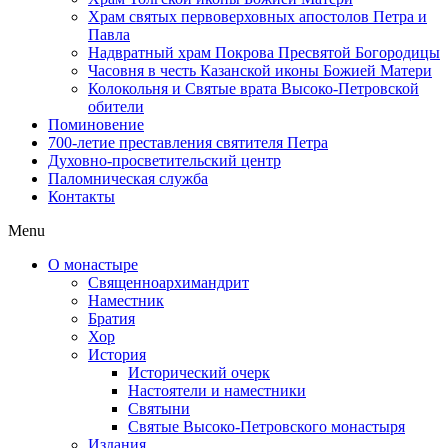
Храм святых первоверховных апостолов Петра и
Павла
Надвратный храм Покрова Пресвятой Богородицы
Часовня в честь Казанской иконы Божией Матери
Колокольня и Святые врата Высоко-Петровской
обители
Поминовение
700-летие преставления святителя Петра
Духовно-просветительский центр
Паломническая служба
Контакты
Menu
О монастыре
Священноархимандрит
Наместник
Братия
Хор
История
Исторический очерк
Настоятели и наместники
Святыни
Святые Высоко-Петровского монастыря
Издания