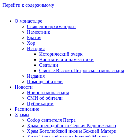
Перейти к содержимому
О монастыре
Священноархимандрит
Наместник
Братия
Хор
История
Исторический очерк
Настоятели и наместники
Святыни
Святые Высоко-Петровского монастыря
Издания
Помощь обители
Новости
Новости монастыря
СМИ об обители
Публикации
Расписание
Храмы
Собор святителя Петра
Храм преподобного Сергия Радонежского
Храм Боголюбской иконы Божией Матери
Храм Толгской иконы Божией Матери