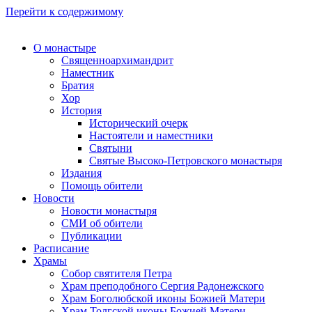
Перейти к содержимому
О монастыре
Священноархимандрит
Наместник
Братия
Хор
История
Исторический очерк
Настоятели и наместники
Святыни
Святые Высоко-Петровского монастыря
Издания
Помощь обители
Новости
Новости монастыря
СМИ об обители
Публикации
Расписание
Храмы
Собор святителя Петра
Храм преподобного Сергия Радонежского
Храм Боголюбской иконы Божией Матери
Храм Толгской иконы Божией Матери