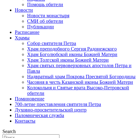
Помощь обители
Новости
Новости монастыря
СМИ об обители
Публикации
Расписание
Храмы
Собор святителя Петра
Храм преподобного Сергия Радонежского
Храм Боголюбской иконы Божией Матери
Храм Толгской иконы Божией Матери
Храм святых первоверховных апостолов Петра и
Павла
Надвратный храм Покрова Пресвятой Богородицы
Часовня в честь Казанской иконы Божией Матери
Колокольня и Святые врата Высоко-Петровской
обители
Поминовение
700-летие преставления святителя Петра
Духовно-просветительский центр
Паломническая служба
Контакты
Search