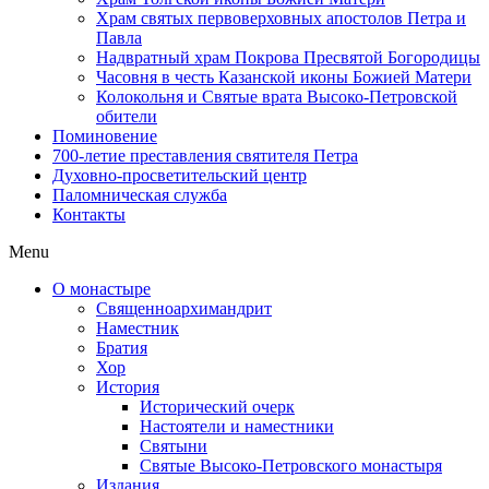
Храм святых первоверховных апостолов Петра и
Павла
Надвратный храм Покрова Пресвятой Богородицы
Часовня в честь Казанской иконы Божией Матери
Колокольня и Святые врата Высоко-Петровской
обители
Поминовение
700-летие преставления святителя Петра
Духовно-просветительский центр
Паломническая служба
Контакты
Menu
О монастыре
Священноархимандрит
Наместник
Братия
Хор
История
Исторический очерк
Настоятели и наместники
Святыни
Святые Высоко-Петровского монастыря
Издания