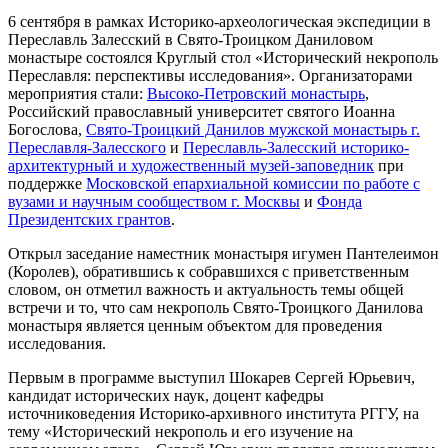
6 сентября в рамках Историко-археологическая экспедиции в
Переславль Залесский в Свято-Троицком Даниловом
монастыре состоялся Круглый стол «Исторический некрополь
Переславля: перспективы исследования». Организаторами
мероприятия стали:
Высоко-Петровский монастырь
,
Российский православный университет святого Иоанна
Богослова,
Свято-Троицкий Данилов мужской монастырь г.
Переславля-Залесского
и
Переславль-Залесский историко-
архитектурный и художественный музей-заповедник
при
поддержке
Московской епархиальной комиссии по работе с
вузами и научным сообществом г. Москвы
и
Фонда
Президентских грантов
.
Открыл заседание наместник монастыря игумен Пантелеимон
(Королев), обратившись к собравшихся с приветственным
словом, он отметил важность и актуальность темы общей
встречи и то, что сам некрополь Свято-Троицкого Данилова
монастыря является ценным объектом для проведения
исследования.
Первым в программе выступил Шокарев Сергей Юрьевич,
кандидат исторических наук, доцент кафедры
источниковедения Историко-архивного института РГГУ, на
тему «Исторический некрополь и его изучение на