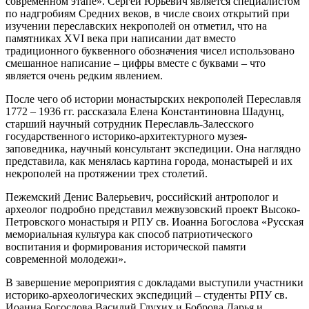
современном этапе». Сергей Юрьевич является специалистом
по надгробиям Средних веков, в числе своих открытий при
изучении переславских некрополей он отметил, что на
памятниках XVI века при написании дат вместо
традиционного буквенного обозначения чисел использовано
смешанное написание – цифры вместе с буквами – что
является очень редким явлением.
После чего об истории монастырских некрополей Переславля
1772 – 1936 гг. рассказала Елена Константиновна Шадунц,
старший научный сотрудник Переславль-Залесского
государственного историко-архитектурного музея-
заповедника, научный консультант экспедиции. Она наглядно
представила, как менялась картина города, монастырей и их
некрополей на протяжении трех столетий.
Пежемский Денис Валерьевич, российский антрополог и
археолог подробно представил межвузовский проект Высоко-
Петровского монастыря и РПУ св. Иоанна Богослова «Русская
мемориальная культура как способ патриотического
воспитания и формирования исторической памяти
современной молодежи».
В завершение мероприятия с докладами выступили участники
историко-археологических экспедиций – студенты РПУ св.
Иоанна Богослова Василий Глухих и Боброва Дарья и