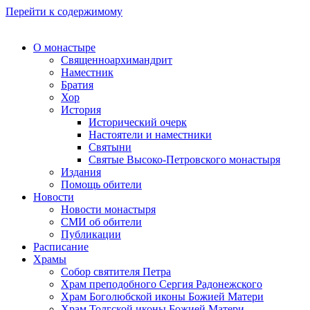
Перейти к содержимому
О монастыре
Священноархимандрит
Наместник
Братия
Хор
История
Исторический очерк
Настоятели и наместники
Святыни
Святые Высоко-Петровского монастыря
Издания
Помощь обители
Новости
Новости монастыря
СМИ об обители
Публикации
Расписание
Храмы
Собор святителя Петра
Храм преподобного Сергия Радонежского
Храм Боголюбской иконы Божией Матери
Храм Толгской иконы Божией Матери