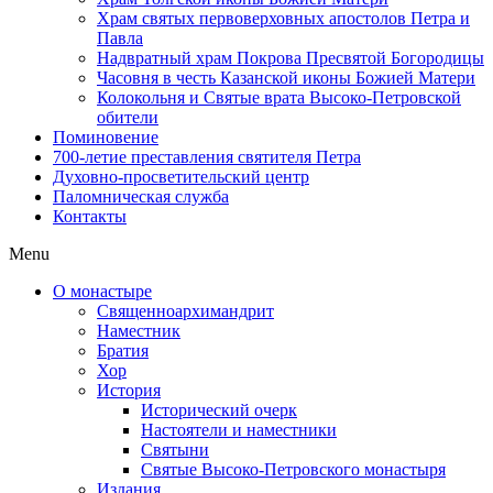
Храм святых первоверховных апостолов Петра и
Павла
Надвратный храм Покрова Пресвятой Богородицы
Часовня в честь Казанской иконы Божией Матери
Колокольня и Святые врата Высоко-Петровской
обители
Поминовение
700-летие преставления святителя Петра
Духовно-просветительский центр
Паломническая служба
Контакты
Menu
О монастыре
Священноархимандрит
Наместник
Братия
Хор
История
Исторический очерк
Настоятели и наместники
Святыни
Святые Высоко-Петровского монастыря
Издания