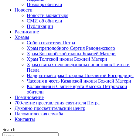
Помощь обители
Новости
Новости монастыря
СМИ об обители
Публикации
Расписание
Храмы
Собор святителя Петра
Храм преподобного Сергия Радонежского
Храм Боголюбской иконы Божией Матери
Храм Толгской иконы Божией Матери
Храм святых первоверховных апостолов Петра и
Павла
Надвратный храм Покрова Пресвятой Богородицы
Часовня в честь Казанской иконы Божией Матери
Колокольня и Святые врата Высоко-Петровской
обители
Поминовение
700-летие преставления святителя Петра
Духовно-просветительский центр
Паломническая служба
Контакты
Search