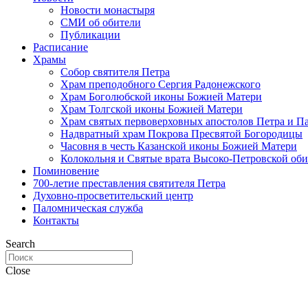
Новости монастыря
СМИ об обители
Публикации
Расписание
Храмы
Собор святителя Петра
Храм преподобного Сергия Радонежского
Храм Боголюбской иконы Божией Матери
Храм Толгской иконы Божией Матери
Храм святых первоверховных апостолов Петра и П
Надвратный храм Покрова Пресвятой Богородицы
Часовня в честь Казанской иконы Божией Матери
Колокольня и Святые врата Высоко-Петровской об
Поминовение
700-летие преставления святителя Петра
Духовно-просветительский центр
Паломническая служба
Контакты
Search
Close