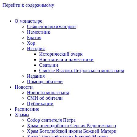
Перейти к содержимому
О монастыре
Священноархимандрит
Наместник
Братия
Хор
История
Исторический очерк
Настоятели и наместники
Святыни
Святые Высоко-Петровского монастыря
Издания
Помощь обители
Новости
Новости монастыря
СМИ об обители
Публикации
Расписание
Храмы
Собор святителя Петра
Храм преподобного Сергия Радонежского
Храм Боголюбской иконы Божией Матери
Храм Толгской иконы Божией Матери