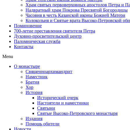
Храм святых первоверховных апостолов Петра и П
Надвратный храм Покрова Пресвятой Богородицы
Часовня в честь Казанской иконы Божией Матери
Колокольня и Святые врата Высоко-Петровской об
Поминовение
700-летие преставления святителя Петра
Духовно-просветительский центр
Паломническая служба
Контакты
Menu
О монастыре
Священноархимандрит
Наместник
Братия
Хор
История
Исторический очерк
Настоятели и наместники
Святыни
Святые Высоко-Петровского монастыря
Издания
Помощь обители
Новости