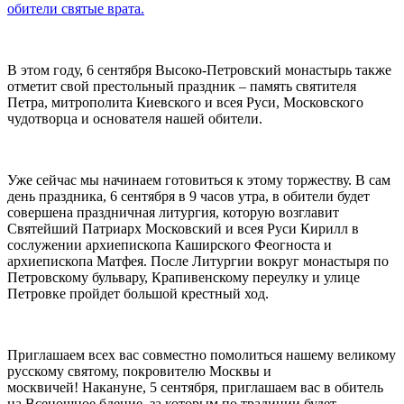
обители святые врата.
В этом году, 6 сентября Высоко-Петровский монастырь также
отметит свой престольный праздник – память святителя
Петра, митрополита Киевского и всея Руси, Московского
чудотворца и основателя нашей обители.
Уже сейчас мы начинаем готовиться к этому торжеству. В сам
день праздника, 6 сентября в 9 часов утра, в обители будет
совершена праздничная литургия, которую возглавит
Святейший Патриарх Московский и всея Руси Кирилл в
сослужении архиепископа Каширского Феогноста и
архиепископа Матфея. После Литургии вокруг монастыря по
Петровскому бульвару, Крапивенскому переулку и улице
Петровке пройдет большой крестный ход.
Приглашаем всех вас совместно помолиться нашему великому
русскому святому, покровителю Москвы и
москвичей! Накануне, 5 сентября, приглашаем вас в обитель
на Всенощное бдение, за которым по традиции будет