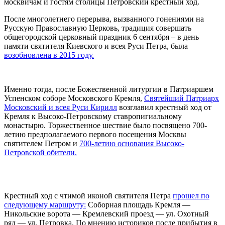
москвичам и гостям столицы Петровский крестный ход.
После многолетнего перерыва, вызванного гонениями на
Русскую Православную Церковь, традиция совершать
общегородской церковный праздник 6 сентября – в день
памяти святителя Киевского и всея Руси Петра, была
возобновлена в 2015 году.
Именно тогда, после Божественной литургии в Патриаршем
Успенском соборе Московского Кремля,
Святейший Патриарх
Московский и всея Руси Кирилл
возглавил крестный ход от
Кремля к Высоко-Петровскому ставропигиальному
монастырю. Торжественное шествие было посвящено 700-
летию предполагаемого первого посещения Москвы
святителем Петром и
700-летию основания Высоко-
Петровской обители.
Крестный ход с чтимой иконой святителя Петра
прошел по
следующему маршруту:
Соборная площадь Кремля —
Никольские ворота — Кремлевский проезд — ул. Охотный
ряд — ул. Петровка. По мнению историков после прибытия в