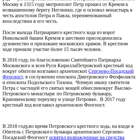
Москву в 1315 году митрополит Петр прошел от Кремля к
возвышенному берегу Неглинки, где и основал монастырь в
честь апостолов Петра и Павла, переименованный
впоследствии в его честь.
После выхода Патриаршего крестного хода из ворот
Никольской башни Кремля к шествию присоединились
духовенство и прихожане московских храмов. В крестном
ходе приняли участие более 15 тысяч человек.
В 2016 году, по благословению Святейшего Патриарха
Московского и всея Руси КириллаПетровский крестный ход
вокруг обители возглавил архиепископ
Сергиево-Посадский
Феогност,
в сослужении епископа Дмитровского Феофилакта
и епископа Подольского Тихона. Чтимую икону святителя
Петра с частицей его святых мощей обнесливокруг Высоко-
Петровского монастыря: по Петровскому бульвару,
Крапивенскому переулку и улице Петровке. В 2017 году
крестный ход возглавил архиепископ Феогност.
В 2018 году,во время Петровского крестного хода, на входе в
Обитель с Петровского бульвара архиепископ Сергиево-
Посадский Феогност
освятил возрожденные на средства