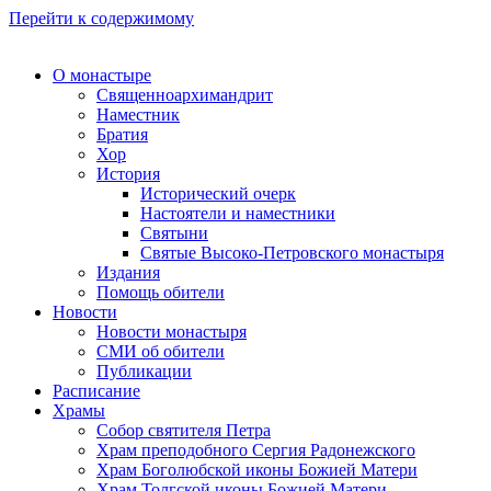
Перейти к содержимому
О монастыре
Священноархимандрит
Наместник
Братия
Хор
История
Исторический очерк
Настоятели и наместники
Святыни
Святые Высоко-Петровского монастыря
Издания
Помощь обители
Новости
Новости монастыря
СМИ об обители
Публикации
Расписание
Храмы
Собор святителя Петра
Храм преподобного Сергия Радонежского
Храм Боголюбской иконы Божией Матери
Храм Толгской иконы Божией Матери