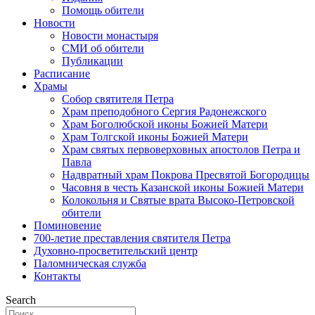
Помощь обители
Новости
Новости монастыря
СМИ об обители
Публикации
Расписание
Храмы
Собор святителя Петра
Храм преподобного Сергия Радонежского
Храм Боголюбской иконы Божией Матери
Храм Толгской иконы Божией Матери
Храм святых первоверховных апостолов Петра и
Павла
Надвратный храм Покрова Пресвятой Богородицы
Часовня в честь Казанской иконы Божией Матери
Колокольня и Святые врата Высоко-Петровской
обители
Поминовение
700-летие преставления святителя Петра
Духовно-просветительский центр
Паломническая служба
Контакты
Search