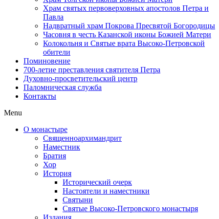
Храм святых первоверховных апостолов Петра и
Павла
Надвратный храм Покрова Пресвятой Богородицы
Часовня в честь Казанской иконы Божией Матери
Колокольня и Святые врата Высоко-Петровской
обители
Поминовение
700-летие преставления святителя Петра
Духовно-просветительский центр
Паломническая служба
Контакты
Menu
О монастыре
Священноархимандрит
Наместник
Братия
Хор
История
Исторический очерк
Настоятели и наместники
Святыни
Святые Высоко-Петровского монастыря
Издания