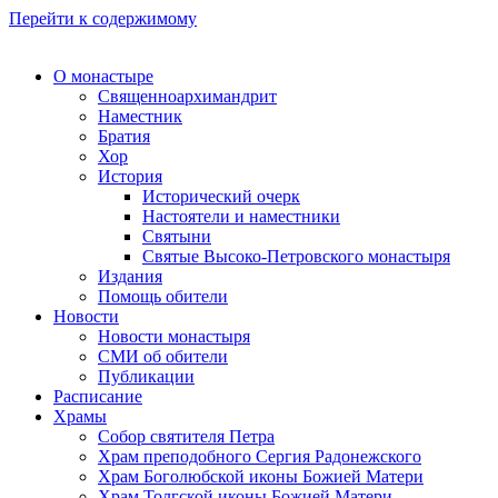
Перейти к содержимому
О монастыре
Священноархимандрит
Наместник
Братия
Хор
История
Исторический очерк
Настоятели и наместники
Святыни
Святые Высоко-Петровского монастыря
Издания
Помощь обители
Новости
Новости монастыря
СМИ об обители
Публикации
Расписание
Храмы
Собор святителя Петра
Храм преподобного Сергия Радонежского
Храм Боголюбской иконы Божией Матери
Храм Толгской иконы Божией Матери