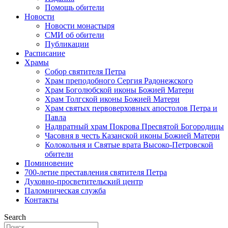
Помощь обители
Новости
Новости монастыря
СМИ об обители
Публикации
Расписание
Храмы
Собор святителя Петра
Храм преподобного Сергия Радонежского
Храм Боголюбской иконы Божией Матери
Храм Толгской иконы Божией Матери
Храм святых первоверховных апостолов Петра и
Павла
Надвратный храм Покрова Пресвятой Богородицы
Часовня в честь Казанской иконы Божией Матери
Колокольня и Святые врата Высоко-Петровской
обители
Поминовение
700-летие преставления святителя Петра
Духовно-просветительский центр
Паломническая служба
Контакты
Search