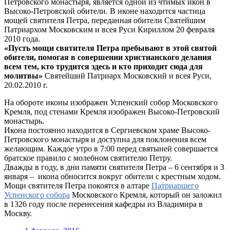
Петровского монастыря, является одной из чтимых икон в
Высоко-Петровской обители. В иконе находится частица
мощей святителя Петра, переданная обители Святейшим
Патриархом Московским и всея Руси Кириллом 20 февраля
2010 года.
«Пусть мощи святителя Петра пребывают в этой святой
обители, помогая в совершении христианского делания
всем тем, кто трудится здесь и кто приходит сюда для
молитвы»
Святейший Патриарх Московский и всея Руси,
20.02.2010 г.
На обороте иконы изображен Успенский собор Московского
Кремля, под стенами Кремля изображен Высоко-Петровский
монастырь.
Икона постоянно находится в Сергиевском храме Высоко-
Петровского монастыря и доступна для поклонения всем
желающим. Каждое утро в 7:00 перед святыней совершается
братское правило с молебном святителю Петру.
Дважды в году, в дни памяти святителя Петра – 6 сентября и 3
января – икона обносится вокруг обители с крестным ходом.
Мощи святителя Петра покоятся в алтаре
Патриаршего
Успенского собора
Московского Кремля, который он заложил
в 1326 году после перенесения кафедры из Владимира в
Москву.