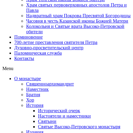
Храм святых первоверховных апостолов Петра и
Павла
Надвратный храм Покрова Пресвятой Богородицы
Часовня в честь Казанской иконы Божией Матери
Колокольня и Святые врата Высоко-Петровской
обители
Поминовение
700-летие преставления святителя Петра
Духовно-просветительский центр
Паломническая служба
Контакты
Menu
О монастыре
Священноархимандрит
Наместник
Братия
Хор
История
Исторический очерк
Настоятели и наместники
Святыни
Святые Высоко-Петровского монастыря
Издания