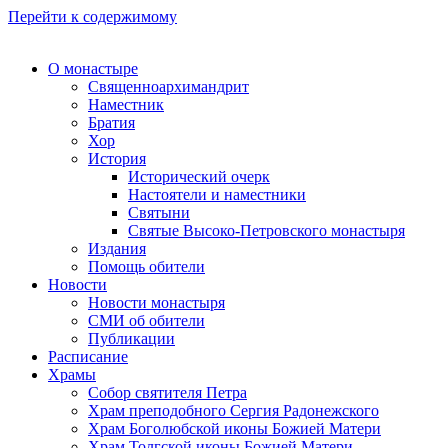
Перейти к содержимому
О монастыре
Священноархимандрит
Наместник
Братия
Хор
История
Исторический очерк
Настоятели и наместники
Святыни
Святые Высоко-Петровского монастыря
Издания
Помощь обители
Новости
Новости монастыря
СМИ об обители
Публикации
Расписание
Храмы
Собор святителя Петра
Храм преподобного Сергия Радонежского
Храм Боголюбской иконы Божией Матери
Храм Толгской иконы Божией Матери