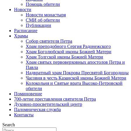
Помощь обители
Новости
Новости монастыря
СМИ об обители
Публикации
Расписание
Храмы
Собор святителя Петра
Храм преподобного Сергия Радонежского
Храм Боголюбской иконы Божией Матери
Храм Толгской иконы Божией Матери
Храм святых первоверховных апостолов Петра и
Павла
Надвратный храм Покрова Пресвятой Богородицы
Часовня в честь Казанской иконы Божией Матери
Колокольня и Святые врата Высоко-Петровской
обители
Поминовение
700-летие преставления святителя Петра
Духовно-просветительский центр
Паломническая служба
Контакты
Search