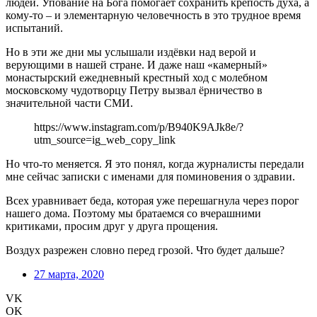
людей. Упование на Бога помогает сохранить крепость духа, а
кому-то – и элементарную человечность в это трудное время
испытаний.
Но в эти же дни мы услышали издёвки над верой и
верующими в нашей стране. И даже наш «камерный»
монастырский ежедневный крестный ход с молебном
московскому чудотворцу Петру вызвал ёрничество в
значительной части СМИ.
https://www.instagram.com/p/B940K9AJk8e/?
utm_source=ig_web_copy_link
Но что-то меняется. Я это понял, когда журналисты передали
мне сейчас записки с именами для поминовения о здравии.
Всех уравнивает беда, которая уже перешагнула через порог
нашего дома. Поэтому мы братаемся со вчерашними
критиками, просим друг у друга прощения.
Воздух разрежен словно перед грозой. Что будет дальше?
27 марта, 2020
VK
OK